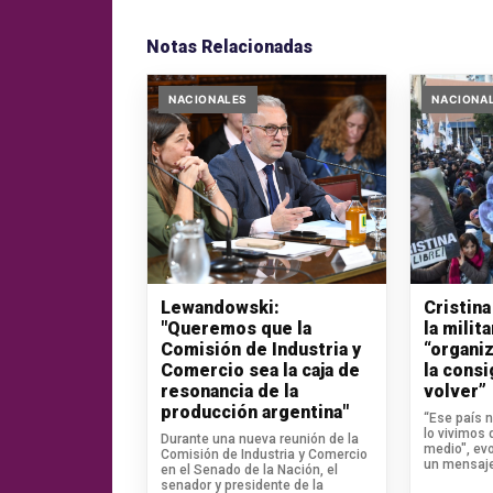
Notas Relacionadas
NACIONALES
NACIONA
Lewandowski:
Cristina
"Queremos que la
la milita
Comisión de Industria y
“organiz
Comercio sea la caja de
la cons
resonancia de la
volver”
producción argentina"
“Ese país n
lo vivimos 
Durante una nueva reunión de la
medio", ev
Comisión de Industria y Comercio
un mensaje
en el Senado de la Nación, el
senador y presidente de la