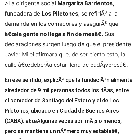
>La dirigente social
Margarita Barrientos,
fundadora de
Los Piletones
, se refiriÃ³ a la
demanda en los comedores y asegurÃ³ que
â€œla gente no llega a fin de mesâ€.
Sus
declaraciones surgen luego de que el presidente
Javier Milei afirmara que, de ser cierto esto, la
calle â€œdeberÃ­a estar llena de cadÃ¡veresâ€.
En ese sentido, explicÃ³ que la fundaciÃ³n alimenta
alrededor de 9 mil personas todos los dÃ­as, entre
el comedor de Santiago del Estero y el de Los
Piletones, ubicado en Ciudad de Buenos Aires
(CABA). â€œAlgunas veces son mÃ¡s o menos,
pero se mantiene un nÃºmero muy estableâ€,