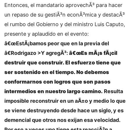
Entonces, el mandatario aprovechÃ³ para hacer
un repaso de su gestiÃ³n econÃ³mica y destacÃ³
el rumbo del Gobierno y del ministro Luis Caputo,
presente y aplaudido en el evento:
â€œEstÃ¡bamos peor que en la previa del
â€Rodrigazo >Y agregÃ³:
â€œEs mÃ¡s fÃ¡cil
destruir que construir. El esfuerzo tiene que
ser sostenido en el tiempo. No debemos
conformarnos con logros que son pasos
intermedios en nuestro largo camino.
Resulta
imposible reconstruir en un aÃ±o y medio lo que
se viene destruyendo desde hace un siglo, y es
demencial que otros nos exijan esa velocidad.
Por eso a veces uno tiene esta reacciÃ³n a