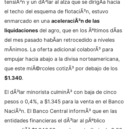
tensiÃ³n y un dÃ³lar al alza que se dirigÃ­a hacia
el techo del esquema de flotaciÃ³n, estuvo
enmarcado en una
aceleraciÃ³n de las
liquidaciones
del agro, que en los Ãºltimos dÃ­as
del mes pasado habÃ­an retrocedido a niveles
mÃ­nimos. La oferta adicional colaborÃ³ para
empujar hacia abajo a la divisa norteamericana,
que este miÃ©rcoles cotizÃ³ por debajo de los
$1.340
.
El dÃ³lar minorista culminÃ³ con baja de cinco
pesos o 0,4%, a $1.345 para la venta en el Banco
NaciÃ³n. El Banco Central informÃ³ que en las
entidades financieras el dÃ³lar al pÃºblico