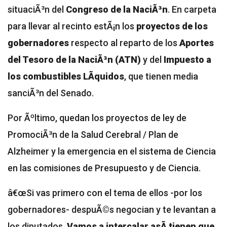
situaciÃ³n del
Congreso de la NaciÃ³n
. En carpeta
para llevar al recinto estÃ¡n los
proyectos de los
gobernadores
respecto al reparto de los
Aportes
del Tesoro de la NaciÃ³n (ATN)
y del
Impuesto a
los combustibles LÃ­quidos
, que tienen media
sanciÃ³n del Senado.
Por Ãºltimo, quedan los proyectos de ley de
PromociÃ³n de la Salud Cerebral / Plan de
Alzheimer y la emergencia en el sistema de Ciencia
en las comisiones de Presupuesto y de Ciencia.
â€œSi vas primero con el tema de ellos -por los
gobernadores- despuÃ©s negocian y te levantan a
los diputados.
Vamos a intercalar asÃ­ tienen que