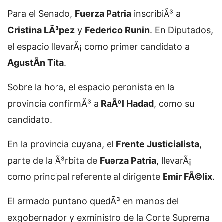
Para el Senado,
Fuerza Patria
inscribiÃ³ a
Cristina LÃ³pez
y
Federico Runin
. En Diputados,
el espacio llevarÃ¡ como primer candidato a
AgustÃ­n Tita
.
Sobre la hora, el espacio peronista en la
provincia confirmÃ³ a
RaÃºl Hadad
, como su
candidato.
En la provincia cuyana, el
Frente Justicialista
,
parte de la Ã³rbita de
Fuerza Patria
, llevarÃ¡
como principal referente al dirigente
Emir FÃ©lix
.
El armado puntano quedÃ³ en manos del
exgobernador y exministro de la Corte Suprema