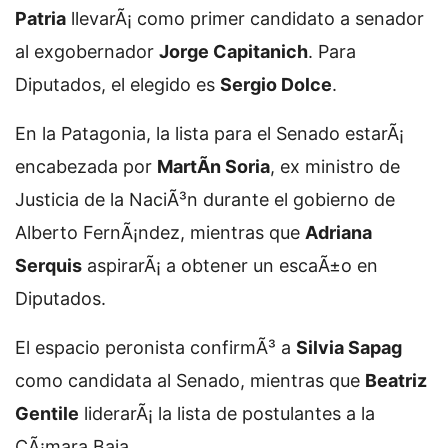
Patria
llevarÃ¡ como primer candidato a senador
al exgobernador
Jorge Capitanich
. Para
Diputados, el elegido es
Sergio Dolce
.
En la Patagonia, la lista para el Senado estarÃ¡
encabezada por
MartÃ­n Soria
, ex ministro de
Justicia de la NaciÃ³n durante el gobierno de
Alberto FernÃ¡ndez, mientras que
Adriana
Serquis
aspirarÃ¡ a obtener un escaÃ±o en
Diputados.
El espacio peronista confirmÃ³ a
Silvia Sapag
como candidata al Senado, mientras que
Beatriz
Gentile
liderarÃ¡ la lista de postulantes a la
CÃ¡mara Baja.