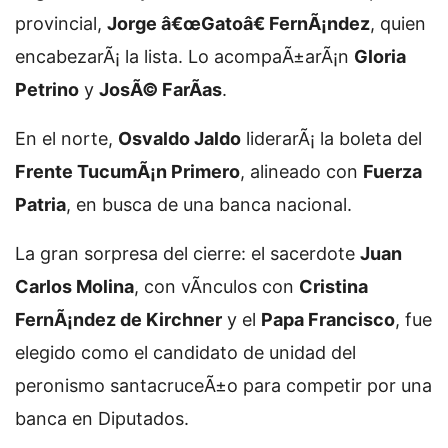
provincial,
Jorge â€œGatoâ€ FernÃ¡ndez
, quien
encabezarÃ¡ la lista. Lo acompaÃ±arÃ¡n
Gloria
Petrino
y
JosÃ© FarÃ­as
.
En el norte,
Osvaldo Jaldo
liderarÃ¡ la boleta del
Frente TucumÃ¡n Primero
, alineado con
Fuerza
Patria
, en busca de una banca nacional.
La gran sorpresa del cierre: el sacerdote
Juan
Carlos Molina
, con vÃ­nculos con
Cristina
FernÃ¡ndez de Kirchner
y el
Papa Francisco
, fue
elegido como el candidato de unidad del
peronismo santacruceÃ±o para competir por una
banca en Diputados.