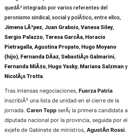
quedÃ³ integrado por varios referentes del
peronismo sindical, social y polÃ­tico, entre ellos,
Jimena LÃ³pez
,
Juan Grabois
,
Vanesa Siley
,
Sergio Palazzo
,
Teresa GarcÃ­a
,
Horacio
Pietragalla
,
Agustina Propato
,
Hugo Moyano
(hijo)
,
Fernanda DÃ­az
,
SebastiÃ¡n Galmarini
,
Fernanda MiÃ±o
,
Hugo Yasky
,
Mariana Salzman
y
NicolÃ¡s Trotta
.
Tras intensas negociaciones,
Fuerza Patria
inscribiÃ³ una lista de unidad en el cierre de la
jornada.
Caren Tepp
serÃ¡ la primera candidata a
diputada nacional por la provincia, seguida por el
exjefe de Gabinete de ministros,
AgustÃ­n Rossi
.