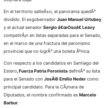
En el territorio salteÃ±o, el panorama quedÃ³
dividido. El exgobernador
Juan Manuel Urtubey
y el actual senador
Sergio â€œOsoâ€ Leavy
competirÃ¡n en listas separadas para el Senado,
en el marco de una fractura del peronismo
provincial que no logrÃ³ una boleta Ãºnica.
Con respecto a los candidatos en Santiago del
Estero
, Fuerza Patria Peronista
definiÃ³ su lista
para el Senado con
JosÃ© Emilio Neder
como
principal candidato. Para la CÃ¡mara de
Diputados, el nombre confirmado es
Marcelo
Barbur
.