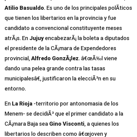
Atilio Basualdo
. Es uno de los principales polÃ­ticos
que tienen los libertarios en la provincia y fue
candidato a convencional constituyente meses
atrÃ¡s. En
Jujuy
encabezarÃ¡ la boleta a diputados
el presidente de la CÃ¡mara de Expendedores
provincial,
Alfredo GonzÃ¡lez
. â€œÃ‰l viene
dando una pelea grande contra las tasas
municipalesâ€, justificaron la elecciÃ³n en su
entorno.
En
La Rioja
-territorio por antonomasia de los
Menem- se decidiÃ³ que el primer candidato a la
CÃ¡mara Baja sea
Gino Visconti
, a quienes los
libertarios lo describen como â€œjoven y