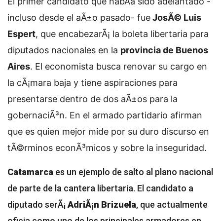
El primer candidato que habÃ­a sido adelantado -
incluso desde el aÃ±o pasado- fue
JosÃ© Luis
Espert
, que encabezarÃ¡ la boleta libertaria para
diputados nacionales en la
provincia de Buenos
Aires
. El economista busca renovar su cargo en
la cÃ¡mara baja y tiene aspiraciones para
presentarse dentro de dos aÃ±os para la
gobernaciÃ³n. En el armado partidario afirman
que es quien mejor mide por su duro discurso en
tÃ©rminos econÃ³micos y sobre la inseguridad.
Catamarca
es un ejemplo de salto al plano nacional
de parte de la cantera libertaria. El candidato a
diputado serÃ¡
AdriÃ¡n Brizuela
, que actualmente
oficia como uno de los principales armadores en