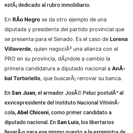
estÃ¡ dedicado al rubro inmobiliario.
En
RÃ­o Negro
se da otro ejemplo de una
diputada y presidenta del partido provincial que
se presenta para el Senado. Es el caso de
Lorena
Villaverde
, quien negociÃ³ una alianza con el
PRO en su provincia, dÃ¡ndole a cambio la
primera candidatura a diputado nacional a
AnÃ­
bal Tortoriello
, que buscarÃ¡ renovar su banca.
En
San Juan
, el armador JosÃ© Peluc postulÃ³ al
exvicepresidente del Instituto Nacional VitivinÃ­
cola,
Abel Chiconi
, como primer candidato a
diputado nacional. En
San Luis
, los libertarios
llevarÃ¡n para ese mismo puesto a la exministra de