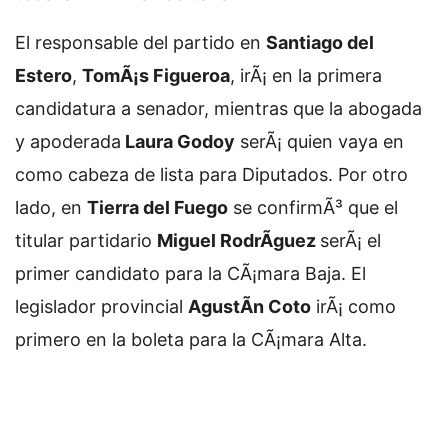
El responsable del partido en
Santiago del
Estero
,
TomÃ¡s Figueroa
, irÃ¡ en la primera
candidatura a senador, mientras que la abogada
y apoderada
Laura Godoy
serÃ¡ quien vaya en
como cabeza de lista para Diputados. Por otro
lado, en
Tierra del Fuego
se confirmÃ³ que el
titular partidario
Miguel RodrÃ­guez
serÃ¡ el
primer candidato para la CÃ¡mara Baja. El
legislador provincial
AgustÃ­n Coto
irÃ¡ como
primero en la boleta para la CÃ¡mara Alta.