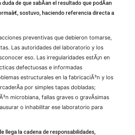
 duda de que sabÃ­an el resultado que podÃ­an
ormaâ€, sostuvo, haciendo referencia directa a
s acciones preventivas que debieron tomarse,
as. Las autoridades del laboratorio y los
conocer eso. Las irregularidades estÃ¡n en
Ã¡cticas defectuosas e informadas
blemas estructurales en la fabricaciÃ³n y los
rcaderÃ­a por simples tapas dobladas;
³n microbiana, fallas graves o gravÃ­simas
lausurar o inhabilitar ese laboratorio para
e llega la cadena de responsabilidades,