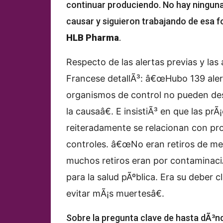
continuar produciendo. No hay ninguna
causar y siguieron trabajando de esa f
HLB Pharma
.
Respecto de las alertas previas y la
Francese detallÃ³: â€œHubo 139 alert
organismos de control no pueden des
la causaâ€. E insistiÃ³ en que las pr
reiteradamente se relacionan con pro
controles. â€œNo eran retiros de me
muchos retiros eran por contaminaciÃ
para la salud pÃºblica. Era su deber c
evitar mÃ¡s muertesâ€.
Sobre la pregunta clave de hasta dÃ³nd