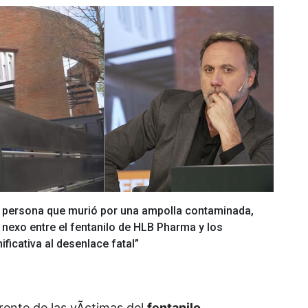
na persona que murió por una ampolla contaminada,
l nexo entre el fentanilo de HLB Pharma y los
ficativa al desenlace fatal”
erente de las vÃ­ctimas del
fentanilo