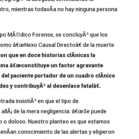
ntro, mientras todavÃ­a no hay ninguna persona
rpo MÃ©dico Forense, se concluyÃ³ que los
 como â€œNexo Causal Directoâ€ de la muerte
ron que en doce historias clÃ­nicas la
arma â€œconstituye un factor agravante
a del paciente portador de un cuadro clÃ­nico
es y contribuyÃ³ al desenlace fatalâ€.
etrada insistiÃ³ en que el tipo de
 allÃ¡ de la mera negligencia: â€œSe puede
o o doloso. Nuestro planteo es que estamos
enÃ­an conocimiento de las alertas y eligieron