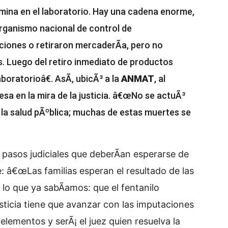
ina en el laboratorio. Hay una cadena enorme,
rganismo nacional de control de
iones o retiraron mercaderÃ­a, pero no
 Luego del retiro inmediato de productos
boratorioâ€. AsÃ­, ubicÃ³ a la
ANMAT
, al
esa en la mira de la justicia. â€œNo se actuÃ³
a la salud pÃºblica; muchas de estas muertes se
 pasos judiciales que deberÃ­an esperarse de
 â€œLas familias esperan el resultado de las
lo que ya sabÃ­amos: que el fentanilo
sticia tiene que avanzar con las imputaciones
ementos y serÃ¡ el juez quien resuelva la