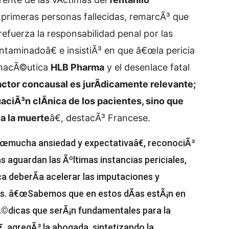
s primeras personas fallecidas, remarcÃ³ que
refuerza la responsabilidad penal por las
ntaminadoâ€ e insistiÃ³ en que â€œla pericia
armacÃ©utica
HLB Pharma
y el desenlace fatal
factor concausal es jurÃ­dicamente relevante;
uaciÃ³n clÃ­nica de los pacientes, sino que
 a la muerte
â€, destacÃ³ Francese.
â€œmucha ansiedad y expectativaâ€, reconociÃ³
as aguardan las Ãºltimas instancias periciales,
ca deberÃ­a acelerar las imputaciones y
os. â€œSabemos que en estos dÃ­as estÃ¡n en
Ã©dicas que serÃ¡n fundamentales para la
, agregÃ³ la abogada, sintetizando la