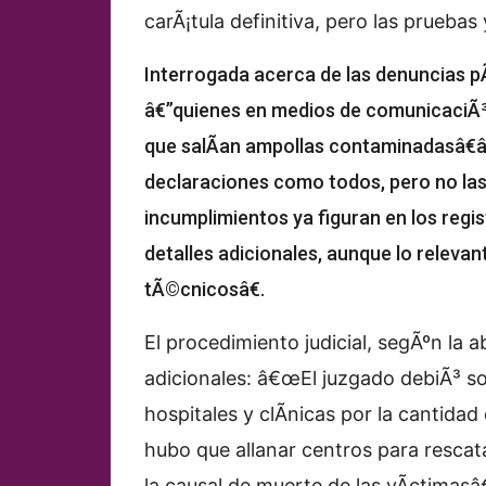
carÃ¡tula definitiva, pero las pruebas 
Interrogada acerca de las denuncias pÃ
â€”quienes en medios de comunicaciÃ³
que salÃ­an ampollas contaminadasâ€
declaraciones como todos, pero no las 
incumplimientos ya figuran en los regis
detalles adicionales, aunque lo releva
tÃ©cnicosâ€.
El procedimiento judicial, segÃºn la 
adicionales: â€œEl juzgado debiÃ³ sol
hospitales y clÃ­nicas por la cantidad
hubo que allanar centros para rescata
la causal de muerte de las vÃ­ctimasâ