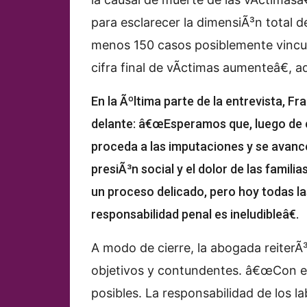
para esclarecer la dimensiÃ³n total d
menos 150 casos posiblemente vincul
cifra final de vÃ­ctimas aumenteâ€, ad
En la Ãºltima parte de la entrevista, 
delante: â€œEsperamos que, luego de cu
proceda a las imputaciones y se avanc
presiÃ³n social y el dolor de las famili
un proceso delicado, pero hoy todas la
responsabilidad penal es ineludibleâ€.
A modo de cierre, la abogada reiterÃ³
objetivos y contundentes. â€œCon e
posibles. La responsabilidad de los l