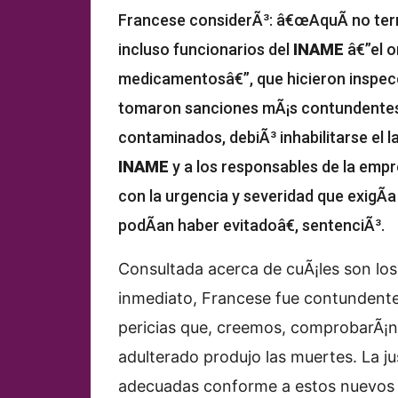
Francese considerÃ³: â€œAquÃ­ no term
incluso funcionarios del
INAME
â€”el o
medicamentosâ€”, que hicieron inspecc
tomaron sanciones mÃ¡s contundentes.
contaminados, debiÃ³ inhabilitarse el la
INAME
y a los responsables de la empr
con la urgencia y severidad que exigÃ­
podÃ­an haber evitadoâ€, sentenciÃ³.
Consultada acerca de cuÃ¡les son los
inmediato, Francese fue contundente:
pericias que, creemos, comprobarÃ¡n 
adulterado produjo las muertes. La ju
adecuadas conforme a estos nuevos el