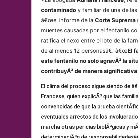
contaminado
y familiar de una de la
â€œel informe de la
Corte Suprema
muertes causadas por el fentanilo co
ratifica el nexo entre el lote de la f
de al menos 12 personasâ€. â€œ
El 
este fentanilo no solo agravÃ³ la sit
contribuyÃ³ de manera significativa
El clima del proceso sigue siendo de 
Francese, quien explicÃ³ que las famili
convencidas de que la prueba cientÃ­fi
eventuales arrestos de los involucrad
marcha otras pericias biolÃ³gicas y m
determinaciÃ³n de responsabilidadesâ€