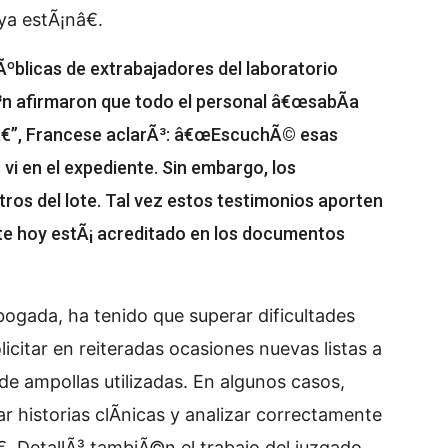
ya estÃ¡nâ€.
ºblicas de extrabajadores del laboratorio
n afirmaron que todo el personal â€œsabÃ­a
â€”, Francese aclarÃ³: â€œEscuchÃ© esas
vi en el expediente. Sin embargo, los
tros del lote. Tal vez estos testimonios aporten
nte hoy estÃ¡ acreditado en los documentos
abogada, ha tenido que superar dificultades
icitar en reiteradas ocasiones nuevas listas a
 de ampollas utilizadas. En algunos casos,
r historias clÃ­nicas y analizar correctamente
€. DetallÃ³ tambiÃ©n el trabajo del juzgado