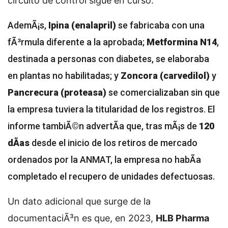
circuito de control sigue en curso.
AdemÃ¡s,
Ipina (enalapril)
se fabricaba con una
fÃ³rmula diferente a la aprobada;
Metformina N14
,
destinada a personas con diabetes, se elaboraba
en plantas no habilitadas; y
Zoncora (carvedilol)
y
Pancrecura (proteasa)
se comercializaban sin que
la empresa tuviera la titularidad de los registros. El
informe tambiÃ©n advertÃ­a que, tras mÃ¡s de
120
dÃ­as
desde el inicio de los retiros de mercado
ordenados por la ANMAT, la empresa no habÃ­a
completado el recupero de unidades defectuosas.
Un dato adicional que surge de la
documentaciÃ³n es que, en 2023,
HLB Pharma