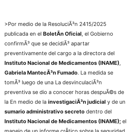
>Por medio de la ResoluciÃ³n 2415/2025
publicada en el
BoletÃ­n Oficial
, el Gobierno
confirmÃ³ que se decidiÃ³ apartar
preventivamente del cargo a la directora del
Instituto Nacional de Medicamentos (INAME)
,
Gabriela MantecÃ³n Fumado
. La medida se
tomÃ³ luego de una
La desvinculaciÃ³n
preventiva se dio a conocer horas despuÃ©s de
la
En medio de la
investigaciÃ³n judicial
y de un
sumario administrativo secreto
dentro del
Instituto Nacional de Medicamentos (INAME);
el
manejo de un informe crÃ­tico sobre la seguridad