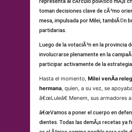
representa al cÃ­rculo polÃ­tico mÃ¡s ch
toman decisiones clave de cÃ³mo orient
mesa, impulsada por Milei, tambiÃ©n b
partidarias.
Luego de la votaciÃ³n en la provincia d
involucrarse plenamente en la campaÃ±
participar activamente de la estrategia
Hasta el momento,
Milei venÃ­a rel
hermana
, quien, a su vez, se apoya
â€œLuleâ€ Menem, sus armadores a n
â€œVamos a poner el cuerpo en defens
dientes. Todas las demÃ¡s recetas ya f
es el Ãºnico camino posible para salir 