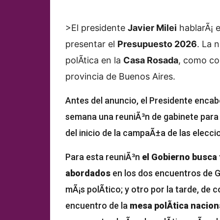
>El presidente
Javier Milei
hablarÃ¡ e
presentar el
Presupuesto 2026
. La 
polÃ­tica en la
Casa Rosada
, como con
provincia de Buenos Aires.
Antes del anuncio, el Presidente enca
semana una reuniÃ³n de gabinete para 
del inicio de la campaÃ±a de las elecci
Para esta reuniÃ³n
el Gobierno busca 
abordados
en los dos encuentros de G
mÃ¡s polÃ­tico; y otro por la tarde, de 
encuentro de la
mesa polÃ­tica nacion