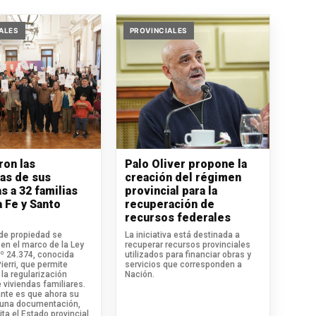
ALES
PROVINCIALES
ron las
Palo Oliver propone la
ras de sus
creación del régimen
s a 32 familias
provincial para la
a Fe y Santo
recuperación de
recursos federales
 de propiedad se
La iniciativa está destinada a
en el marco de la Ley
recuperar recursos provinciales
.º 24.374, conocida
utilizados para financiar obras y
erri, que permite
servicios que corresponden a
la regularización
Nación.
 viviendas familiares.
ante es que ahora su
 una documentación,
ita el Estado provincial,