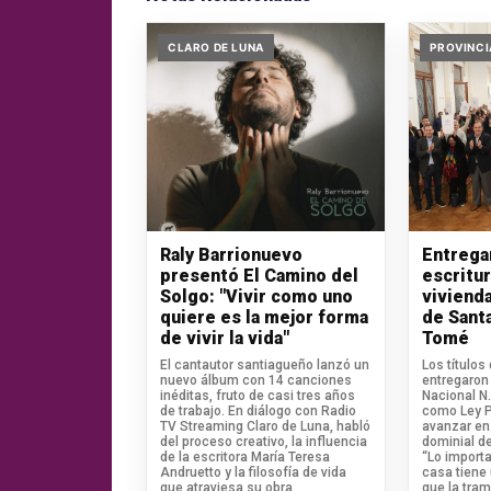
CLARO DE LUNA
PROVINCI
Raly Barrionuevo
Entrega
presentó El Camino del
escritu
Solgo: "Vivir como uno
vivienda
quiere es la mejor forma
de Sant
de vivir la vida"
Tomé
El cantautor santiagueño lanzó un
Los títulos
nuevo álbum con 14 canciones
entregaron 
inéditas, fruto de casi tres años
Nacional N
de trabajo. En diálogo con Radio
como Ley Pi
TV Streaming Claro de Luna, habló
avanzar en 
del proceso creativo, la influencia
dominial de
de la escritora María Teresa
“Lo import
Andruetto y la filosofía de vida
casa tiene
que atraviesa su obra.
que la tram