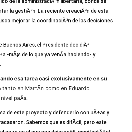
ico de la administraciÃ³n libertaria, donde se
ar la gestiÃ³n. La reciente creaciÃ³n de esta
usca mejorar la coordinaciÃ³n de las decisiones
e Buenos Aires, el Presidente decidiÃ³
a -mÃ¡s de lo que ya venÃ­a haciendo- y
.
egando esa tarea casi exclusivamente en su
ba tanto en MartÃ­n como en Eduardo
ivel paÃ­s.
a de este proyecto y defenderlo con uÃ±as y
racasaron. Sabemos que es difÃ­cil, pero este
del pozo en el que nos dejaronâ€, manifestÃ³ el