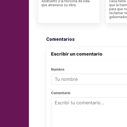
Andruetto y la filosofía de vida
casa tiene
que atraviesa su obra.
que la tram
para que n
reclamar ni
gobernador
Comentarios
Escribir un comentario
Nombre
Comentario