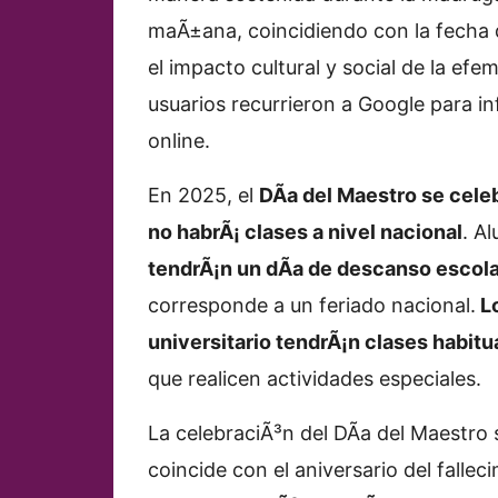
maÃ±ana, coincidiendo con la fecha
el impacto cultural y social de la ef
usuarios recurrieron a Google para in
online.
En 2025, el
DÃ­a del Maestro se celeb
no habrÃ¡ clases a nivel nacional
. A
tendrÃ¡n un dÃ­a de descanso escola
corresponde a un feriado nacional.
Lo
universitario tendrÃ¡n clases habitu
que realicen actividades especiales.
La celebraciÃ³n del DÃ­a del Maestro 
coincide con el aniversario del fallec