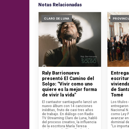
Notas Relacionadas
CLARO DE LUNA
PROVINCI
Raly Barrionuevo
Entrega
presentó El Camino del
escritu
Solgo: "Vivir como uno
vivienda
quiere es la mejor forma
de Sant
de vivir la vida"
Tomé
El cantautor santiagueño lanzó un
Los títulos
nuevo álbum con 14 canciones
entregaron 
inéditas, fruto de casi tres años
Nacional N
de trabajo. En diálogo con Radio
como Ley Pi
TV Streaming Claro de Luna, habló
avanzar en 
del proceso creativo, la influencia
dominial de
de la escritora María Teresa
“Lo import