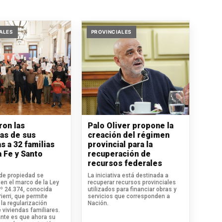
ALES
PROVINCIALES
ron las
Palo Oliver propone la
ras de sus
creación del régimen
s a 32 familias
provincial para la
a Fe y Santo
recuperación de
recursos federales
 de propiedad se
La iniciativa está destinada a
en el marco de la Ley
recuperar recursos provinciales
.º 24.374, conocida
utilizados para financiar obras y
erri, que permite
servicios que corresponden a
la regularización
Nación.
 viviendas familiares.
ante es que ahora su