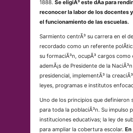
1888.
Se eligiÃ³ este dÃ­a para rend
reconocer la labor de los docentes y
el funcionamiento de las escuelas.
Sarmiento centrÃ³ su carrera en el de
recordado como un referente polÃ­tic
su formaciÃ³n, ocupÃ³ cargos como 
ademÃ¡s de Presidente de la NaciÃ³n 
presidencial, implementÃ³ la creaci
leyes, programas e institutos enfoca
Uno de los principios que definieron
para toda la poblaciÃ³n. Su impulso 
instituciones educativas; la ley de s
para ampliar la cobertura escolar.
En 