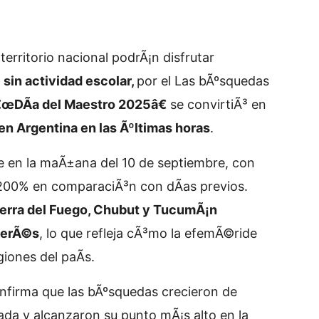
 territorio nacional podrÃ¡n disfrutar
y
sin actividad escolar,
por el
Las bÃºsquedas
œDÃ­a del Maestro 2025â€
se convirtiÃ³ en
n Argentina en las Ãºltimas horas
.
e en la maÃ±ana del 10 de septiembre, con
 200% en comparaciÃ³n con dÃ­as previos.
ierra del Fuego, Chubut y TucumÃ¡n
terÃ©s
, lo que refleja cÃ³mo la efemÃ©ride
giones del paÃ­s.
onfirma que las bÃºsquedas crecieron de
da y alcanzaron su punto mÃ¡s alto en la