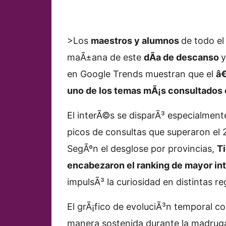
>Los
maestros y alumnos
de todo el
maÃ±ana de este
dÃ­a de descanso
en Google Trends muestran que el
â€
uno de los temas mÃ¡s consultados e
El interÃ©s se disparÃ³ especialment
picos de consultas que superaron el
SegÃºn el desglose por provincias,
T
encabezaron el ranking de mayor in
impulsÃ³ la curiosidad en distintas re
El grÃ¡fico de evoluciÃ³n temporal c
manera sostenida durante la madruga