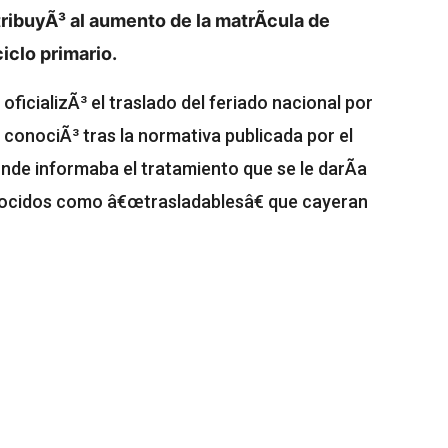
ribuyÃ³ al aumento de la matrÃ­cula de
iclo primario.
s
oficializÃ³ el traslado del feriado nacional por
e conociÃ³ tras la normativa publicada por el
nde informaba el tratamiento que se le darÃ­a
nocidos como â€œtrasladablesâ€ que cayeran