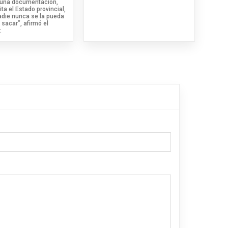
 una documentación,
ita el Estado provincial,
adie nunca se la pueda
 sacar”, afirmó el
.