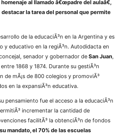
ir homenaje al llamado â€œpadre del aulaâ€,
 destacar la tarea del personal que permite
sarrollo de la educaciÃ³n en la Argentina y es
o y educativo en la regiÃ³n. Autodidacta en
concejal, senador y gobernador de
San Juan
,
entre 1868 y 1874. Durante su gestiÃ³n
Ã³n de mÃ¡s de 800 colegios y promoviÃ³
dos en la expansiÃ³n educativa.
 su pensamiento fue el acceso a la educaciÃ³n
permitiÃ³ incrementar la cantidad de
ubvenciones facilitÃ³ la obtenciÃ³n de fondos
su mandato, el 70% de las escuelas