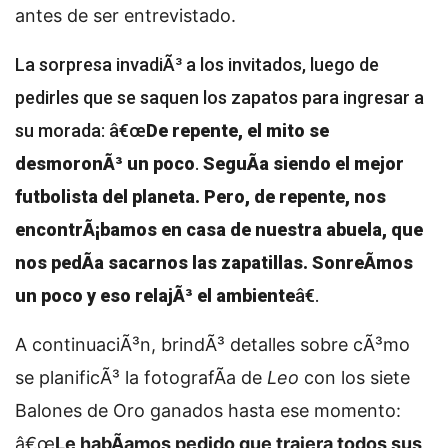
antes de ser entrevistado.
La sorpresa invadiÃ³ a los invitados, luego de
pedirles que se saquen los zapatos para ingresar a
su morada: â€œ
De repente, el mito se
desmoronÃ³ un poco
.
SeguÃ­a siendo el mejor
futbolista del planeta. Pero, de repente, nos
encontrÃ¡bamos en casa de nuestra abuela, que
nos pedÃ­a sacarnos las zapatillas. SonreÃ­mos
un poco y eso relajÃ³ el ambiente
â€.
A continuaciÃ³n, brindÃ³ detalles sobre cÃ³mo
se planificÃ³ la fotografÃ­a de
Leo
con los siete
Balones de Oro ganados hasta ese momento:
â€œ
Le habÃ­amos pedido que trajera todos sus