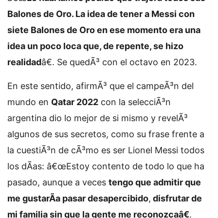
Balones de Oro. La idea de tener a Messi con
siete Balones de Oro en ese momento era una
idea un poco loca que, de repente, se hizo
realidad
â€. Se quedÃ³ con el octavo en 2023.
En este sentido, afirmÃ³ que el campeÃ³n del
mundo en
Qatar 2022
con la selecciÃ³n
argentina dio lo mejor de si mismo y revelÃ³
algunos de sus secretos, como su frase frente a
la cuestiÃ³n de cÃ³mo es ser Lionel Messi todos
los dÃ­as: â€œEstoy contento de todo lo que ha
pasado, aunque a veces
tengo que admitir que
me gustarÃ­a pasar desapercibido
,
disfrutar de
mi familia sin que la gente me reconozcaâ€
.