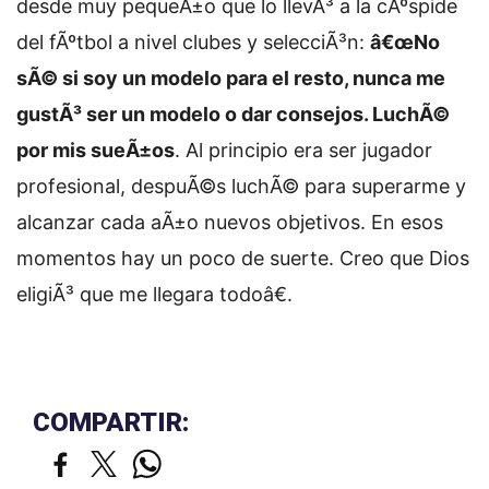
desde muy pequeÃ±o que lo llevÃ³ a la cÃºspide
del fÃºtbol a nivel clubes y selecciÃ³n:
â€œNo
sÃ© si soy un modelo para el resto, nunca me
gustÃ³ ser un modelo o dar consejos. LuchÃ©
por mis sueÃ±os
. Al principio era ser jugador
profesional, despuÃ©s luchÃ© para superarme y
alcanzar cada aÃ±o nuevos objetivos. En esos
momentos hay un poco de suerte. Creo que Dios
eligiÃ³ que me llegara todoâ€.
COMPARTIR: