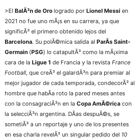
>El
BalÃ³n de Oro
logrado por
Lionel Messi
en
2021 no fue uno mÃ¡s en su carrera, ya que
significÃ³ el primero obtenido lejos del
Barcelona
. Su polÃ©mica salida al
ParÃ­s Saint-
Germain
(
PSG
) lo catapultÃ³ como la mÃ¡xima
cara de la
Ligue 1
de Francia y la revista
France
Football
, que creÃ³ el galardÃ³n para premiar al
mejor jugador de cada temporada, condecorÃ³ al
hombre que habÃ­a roto la pared meses antes
con la consagraciÃ³n en la
Copa AmÃ©rica
con
la selecciÃ³n argentina. DÃ­as despuÃ©s, se
sometiÃ³ a un reportaje y uno de los presentes
en esa charla revelÃ³ un singular pedido del
10