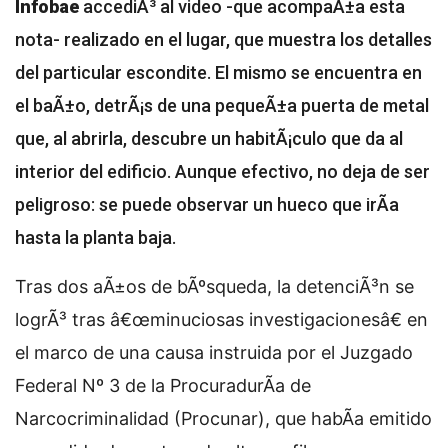
Infobae
accediÃ³ al video -que acompaÃ±a esta
nota- realizado en el lugar, que muestra los detalles
del particular escondite. El mismo se encuentra en
el baÃ±o, detrÃ¡s de una pequeÃ±a puerta de metal
que, al abrirla, descubre un habitÃ¡culo que da al
interior del edificio. Aunque efectivo, no deja de ser
peligroso: se puede observar un hueco que irÃ­a
hasta la planta baja.
Tras dos aÃ±os de bÃºsqueda, la detenciÃ³n se
logrÃ³ tras â€œminuciosas investigacionesâ€ en
el marco de una causa instruida por el Juzgado
Federal Nº 3 de la ProcuradurÃ­a de
Narcocriminalidad (Procunar), que habÃ­a emitido