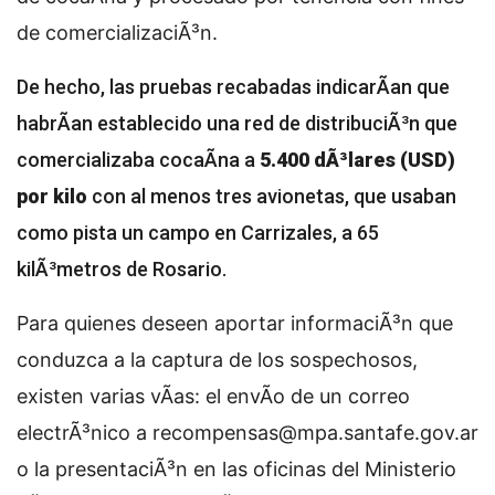
de comercializaciÃ³n.
De hecho, las pruebas recabadas indicarÃ­an que
habrÃ­an establecido una red de distribuciÃ³n que
comercializaba cocaÃ­na a
5.400 dÃ³lares (USD)
por kilo
con al menos tres avionetas, que usaban
como pista un campo en Carrizales, a 65
kilÃ³metros de Rosario.
Para quienes deseen aportar informaciÃ³n que
conduzca a la captura de los sospechosos,
existen varias vÃ­as: el envÃ­o de un correo
electrÃ³nico a
recompensas@mpa.santafe.gov.ar
o la presentaciÃ³n en las oficinas del Ministerio