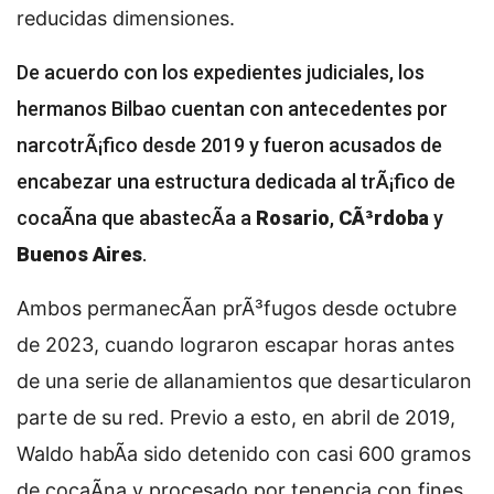
reducidas dimensiones.
De acuerdo con los expedientes judiciales, los
hermanos Bilbao cuentan con antecedentes por
narcotrÃ¡fico desde 2019 y fueron acusados de
encabezar una estructura dedicada al trÃ¡fico de
cocaÃ­na que abastecÃ­a a
Rosario
,
CÃ³rdoba
y
Buenos Aires
.
Ambos permanecÃ­an prÃ³fugos desde octubre
de 2023, cuando lograron escapar horas antes
de una serie de allanamientos que desarticularon
parte de su red. Previo a esto, en abril de 2019,
Waldo habÃ­a sido detenido con casi 600 gramos
de cocaÃ­na y procesado por tenencia con fines