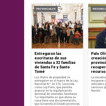
PROVINCIALES
PROVINCI
Entregaron las
Palo Ol
escrituras de sus
creació
viviendas a 32 familias
provinci
de Santa Fe y Santo
recuper
Tomé
recurso
Los títulos de propiedad se
La iniciati
entregaron en el marco de la Ley
recuperar 
Nacional N.º 24.374, conocida
utilizados 
como Ley Pierri, que permite
servicios 
avanzar en la regularización
Nación.
dominial de viviendas familiares.
“Lo importante es que ahora su
casa tiene una documentación,
que la tramita el Estado provincial,