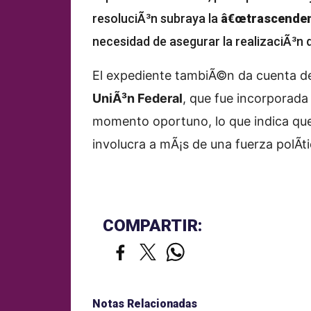
resoluciÃ³n subraya la
â€œtrascendenc
necesidad de asegurar la realizaciÃ³n d
El expediente tambiÃ©n da cuenta de 
UniÃ³n Federal
, que fue incorporada 
momento oportuno, lo que indica que 
involucra a mÃ¡s de una fuerza polÃ­t
COMPARTIR:
Notas Relacionadas