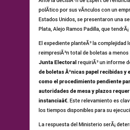
Ante la decisiÃ³n de Espert de renuncia
polÃ­tico por sus vÃ­nculos con un emp
Estados Unidos, se presentaron una ser
Plata, Alejo Ramos Padilla, que tendrÃ¡ 
El expediente planteÃ³ la complejidad l
reimpresiÃ³n total de boletas a menos 
Junta Electoral
requiriÃ³ un informe 
de boletas Ãºnicas papel recibidas y
como el procedimiento pendiente par
autoridades de mesa y plazos reque
instanciaâ€
. Este relevamiento es cla
los tiempos disponibles para su ejecuc
La respuesta del Ministerio serÃ¡ deter