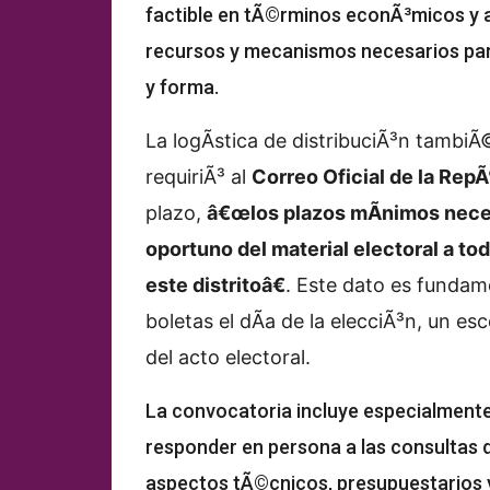
factible en tÃ©rminos econÃ³micos y ad
recursos y mecanismos necesarios para
y forma.
La logÃ­stica de distribuciÃ³n tambiÃ
requiriÃ³ al
Correo Oficial de la RepÃ
plazo,
â€œlos plazos mÃ­nimos neces
oportuno del material electoral a to
este distritoâ€
. Este dato es fundam
boletas el dÃ­a de la elecciÃ³n, un es
del acto electoral.
La convocatoria incluye especialmente
responder en persona a las consultas de
aspectos tÃ©cnicos, presupuestarios y 