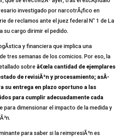
r, que se efectivizÃ³ ayer, tras el escÃ¡ndalo
resario investigado por narcotrÃ¡fico en
ie de reclamos ante el juez federal N° 1 de La
a su cargo dirimir el pedido.
ogÃ­stica y financiera que implica una
de tres semanas de los comicios. Por eso, la
detallado sobre
â€œla cantidad de ejemplares
 estado de revisiÃ³n y procesamiento; asÃ­
a su entrega en plazo oportuno a las
ridos para cumplir adecuadamente cada
ve para dimensionar el impacto de la medida y
iÃ³n.
minante para saber si la reimpresiÃ³n es