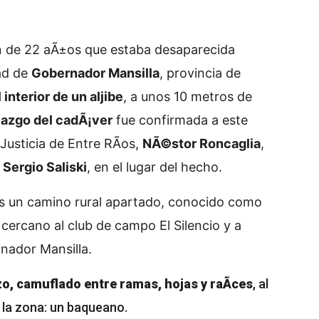
en de 22 aÃ±os que estaba desaparecida
dad de
Gobernador Mansilla
, provincia de
 interior de un aljibe
, a unos 10 metros de
lazgo del cadÃ¡ver
fue confirmada a este
Justicia de Entre RÃ­os,
NÃ©stor Roncaglia
,
,
Sergio Saliski
, en el lugar del hecho.
es un camino rural apartado, conocido como
 cercano al club de campo El Silencio y a
nador Mansilla.
o, camuflado entre ramas, hojas y raÃ­ces
, al
 la zona: un baqueano.