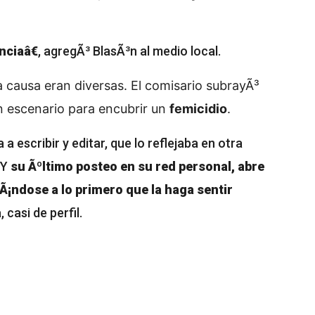
ciaâ€
, agregÃ³ BlasÃ³n al medio local.
a causa eran diversas. El comisario subrayÃ³
un escenario para encubrir un
femicidio
.
a escribir y editar, que lo reflejaba en otra
 Y
su Ãºltimo posteo en su red personal, abre
Ã¡ndose a lo primero que la haga sentir
 casi de perfil.