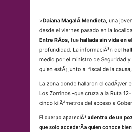
>
Daiana MagalÃ­ Mendieta
, una jov
desde el viernes pasado en la locali
Entre RÃ­os
, fue
hallada sin vida en el
profundidad.
La informaciÃ³n del
hal
medio por el ministro de Seguridad y 
quien estÃ¡ junto al fiscal de la causa
La zona donde hallaron el cadÃ¡ver 
Los Zorrinos -que cruza a la Ruta 12-
cinco kilÃ³metros del acceso a Gober
El cuerpo apareciÃ³
adentro de un poz
que solo accederÃ­a quien conoce bien