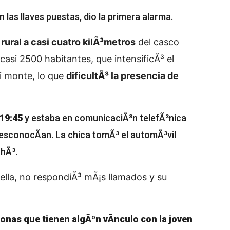
n las llaves puestas, dio la primera alarma.
rural a casi cuatro kilÃ³metros
del casco
casi 2500 habitantes, que intensificÃ³ el
ni monte, lo que
dificultÃ³ la presencia de
 19:45
y estaba en comunicaciÃ³n telefÃ³nica
desconocÃ­an. La chica tomÃ³ el automÃ³vil
chÃ³.
 ella, no respondiÃ³ mÃ¡s llamados y su
nas que tienen algÃºn vÃ­nculo con la joven