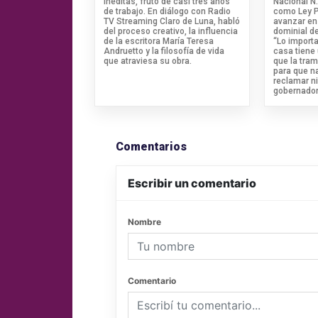
inéditas, fruto de casi tres años
Nacional N
de trabajo. En diálogo con Radio
como Ley Pi
TV Streaming Claro de Luna, habló
avanzar en 
del proceso creativo, la influencia
dominial de
de la escritora María Teresa
“Lo import
Andruetto y la filosofía de vida
casa tiene
que atraviesa su obra.
que la tram
para que n
reclamar ni
gobernador
Comentarios
Escribir un comentario
Nombre
Comentario