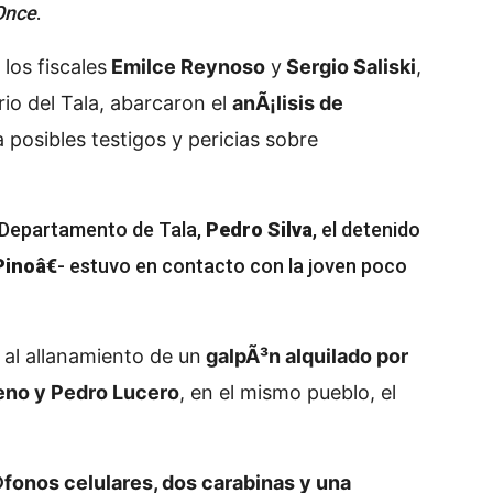
Once
.
los fiscales
Emilce Reynoso
y
Sergio Saliski
,
rio del Tala, abarcaron el
anÃ¡lisis de
a posibles testigos y pericias sobre
l Departamento de Tala,
Pedro Silva
, el detenido
inoâ€
- estuvo en contacto con la joven poco
 al allanamiento de un
galpÃ³n alquilado por
eno y Pedro Lucero
, en el mismo pueblo, el
fonos celulares, dos carabinas y una