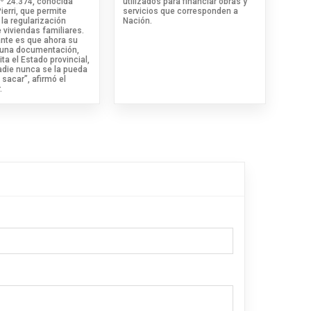
.º 24.374, conocida
utilizados para financiar obras y
erri, que permite
servicios que corresponden a
la regularización
Nación.
 viviendas familiares.
ante es que ahora su
 una documentación,
ita el Estado provincial,
adie nunca se la pueda
 sacar”, afirmó el
.