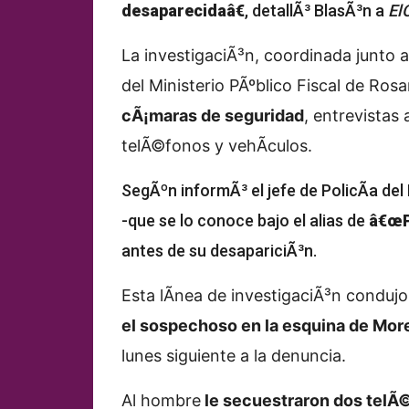
desaparecidaâ€
, detallÃ³ BlasÃ³n a
El
La investigaciÃ³n, coordinada junto a 
del Ministerio PÃºblico Fiscal de Rosa
cÃ¡maras de seguridad
, entrevistas 
telÃ©fonos y vehÃ­culos.
SegÃºn informÃ³ el jefe de PolicÃ­a de
-que se lo conoce bajo el alias de
â€œP
antes de su desapariciÃ³n.
Esta lÃ­nea de investigaciÃ³n condujo
el sospechoso en la esquina de Mor
lunes siguiente a la denuncia.
Al hombre
le secuestraron dos telÃ©