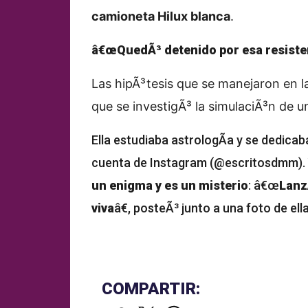
camioneta Hilux blanca
.
â€œQuedÃ³ detenido por esa resisten
Las hipÃ³tesis que se manejaron en l
que se investigÃ³ la simulaciÃ³n de 
Ella estudiaba astrologÃ­a y se dedicaba 
cuenta de Instagram (@escritosdmm).
un enigma y es un misterio
: â€œ
Lanz
viva
â€, posteÃ³ junto a una foto de ella,
COMPARTIR: