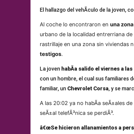
El hallazgo del vehÃ­culo de la joven, co
Al coche lo encontraron en
una zona 
urbano de la localidad entrerriana de 
rastrillaje en una zona sin viviendas 
testigos
.
La joven
habÃ­a salido el viernes a las
con un hombre, el cual sus familiares 
familiar, un
Chevrolet Corsa
, y se mar
A las 20:02 ya no habÃ­a seÃ±ales de
seÃ±al telefÃ³nica se perdiÃ³.
â€œSe hicieron allanamientos a perso