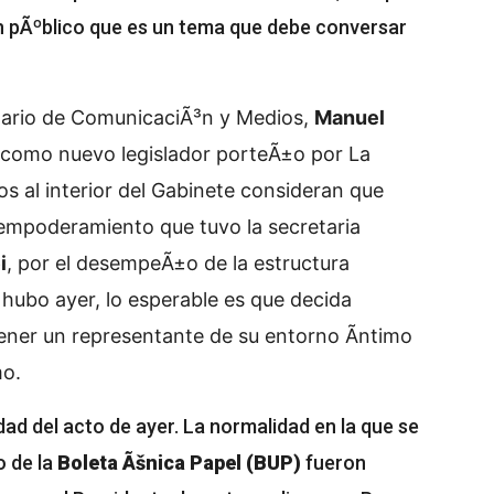
n pÃºblico que es un tema que debe conversar
etario de ComunicaciÃ³n y Medios,
Manuel
o como nuevo legislador porteÃ±o por La
 al interior del Gabinete consideran que
l empoderamiento que tuvo la secretaria
i
, por el desempeÃ±o de la estructura
 hubo ayer, lo esperable es que decida
ener un representante de su entorno Ã­ntimo
mo.
idad del acto de ayer. La normalidad en la que se
o de la
Boleta Ãšnica Papel (BUP)
fueron