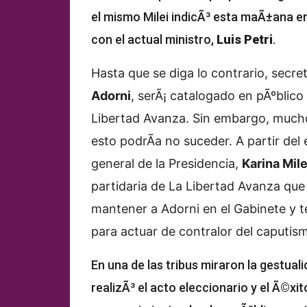
el mismo Milei indicÃ³ esta maÃ±ana e
con el actual ministro,
Luis Petri
.
Hasta que se diga lo contrario, secr
Adorni
, serÃ¡ catalogado en pÃºblic
Libertad Avanza. Sin embargo, muchos
esto podrÃ­a no suceder. A partir de
general de la Presidencia,
Karina Mile
partidaria de La Libertad Avanza que
mantener a Adorni en el Gabinete y t
para actuar de contralor del caputis
En una de las tribus miraron la gestual
realizÃ³ el acto eleccionario y el Ã©xit