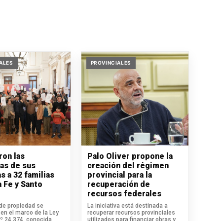
ALES
PROVINCIALES
ron las
Palo Oliver propone la
ras de sus
creación del régimen
s a 32 familias
provincial para la
a Fe y Santo
recuperación de
recursos federales
 de propiedad se
La iniciativa está destinada a
en el marco de la Ley
recuperar recursos provinciales
.º 24.374, conocida
utilizados para financiar obras y