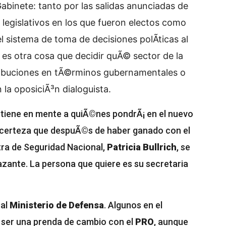
abinete: tanto por las salidas anunciadas de
 legislativos en los que fueron electos como
l sistema de toma de decisiones polÃ­ticas al
o es otra cosa que decidir quÃ© sector de la
ribuciones en tÃ©rminos gubernamentales o
 la oposiciÃ³n dialoguista.
a tiene en mente a quiÃ©nes pondrÃ¡ en el nuevo
 certeza que despuÃ©s de haber ganado con el
stra de Seguridad Nacional,
Patricia Bullrich
, se
azante. La persona que quiere es su secretaria
 al
Ministerio de Defensa
. Algunos en el
 ser una prenda de cambio con el
PRO
, aunque