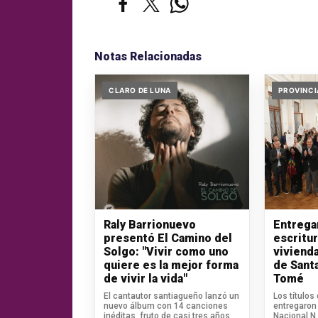
Notas Relacionadas
CLARO DE LUNA
PROVINCI
Raly Barrionuevo
Entrega
presentó El Camino del
escritu
Solgo: "Vivir como uno
vivienda
quiere es la mejor forma
de Sant
de vivir la vida"
Tomé
El cantautor santiagueño lanzó un
Los títulos
nuevo álbum con 14 canciones
entregaron 
inéditas, fruto de casi tres años
Nacional N