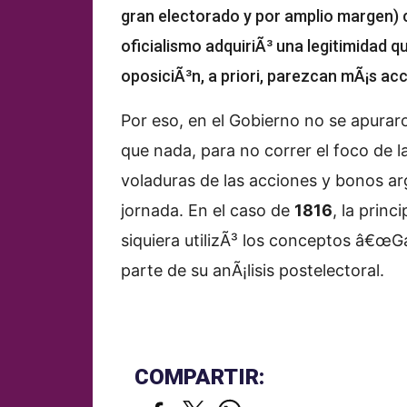
gran electorado y por amplio margen) c
oficialismo adquiriÃ³ una legitimidad 
oposiciÃ³n, a priori, parezcan mÃ¡s acc
Por eso, en el Gobierno no se apurar
que nada, para no correr el foco de 
voladuras de las acciones y bonos arg
jornada. En el caso de
1816
, la princ
siquiera utilizÃ³ los conceptos â€œG
parte de su anÃ¡lisis postelectoral.
COMPARTIR: