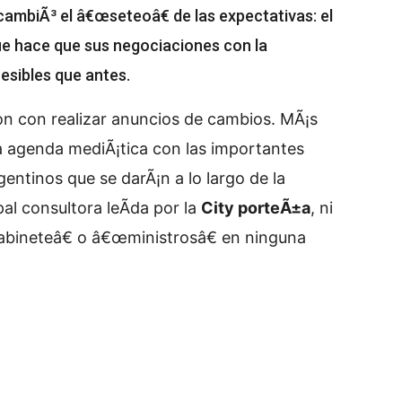
ambiÃ³ el â€œseteoâ€ de las expectativas: el
que hace que sus negociaciones con la
esibles que antes.
on con realizar anuncios de cambios. MÃ¡s
la agenda mediÃ¡tica con las importantes
entinos que se darÃ¡n a lo largo de la
ipal consultora leÃ­da por la
City porteÃ±a
, ni
abineteâ€ o â€œministrosâ€ en ninguna