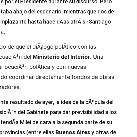
por el Presidente durante su discurso. Pero
taba abajo del escenario, mientras que dos de
mplazante hasta hace dÃ­as atrÃ¡s -Santiago
a.
o de que el diÃ¡logo polÃ­tico con las
cuaciÃ³n del
Ministerio del Interior
. Una
erlocuciÃ³n polÃ­tica y con nuevas
ndo coordinar directamente fondos de obras
nadores.
e resultado de ayer, la idea de la cÃºpula del
ciÃ³n del Gabinete para dar previsibilidad a los
endÃ­a Milei de cara a la segunda parte de su
provincias (entre ellas
Buenos Aires
y otras de