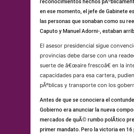
reconocimientos hechos pÃºblicamente 
en ese momento, el jefe de Gabinete es
las personas que sonaban como su ree
Caputo y Manuel Adorni-, estaban arrib
El asesor presidencial sigue convencid
provincias debe darse con una reade
suerte de â€œaire frescoâ€ en la int
capacidades para esa cartera, pudie
pÃºblicas y transporte con los gober
Antes de que se conociera el contundent
Gobierno era anunciar la nueva composi
mercados de quÃ© rumbo polÃ­tico pret
primer mandato. Pero la victoria en 16 