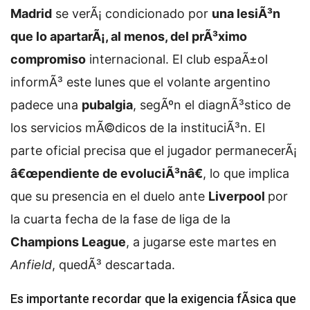
Madrid
se verÃ¡ condicionado por
una lesiÃ³n
que lo apartarÃ¡, al menos, del prÃ³ximo
compromiso
internacional. El club espaÃ±ol
informÃ³ este lunes que el volante argentino
padece una
pubalgia
, segÃºn el diagnÃ³stico de
los servicios mÃ©dicos de la instituciÃ³n. El
parte oficial precisa que el jugador permanecerÃ¡
â€œpendiente de evoluciÃ³nâ€
, lo que implica
que su presencia en el duelo ante
Liverpool
por
la cuarta fecha de la fase de liga de la
Champions League
, a jugarse este martes en
Anfield
, quedÃ³ descartada.
Es importante recordar que la exigencia fÃ­sica que