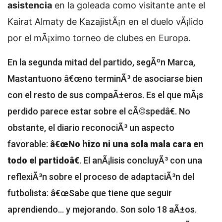
asistencia
en la goleada como visitante ante el
Kairat Almaty de KazajistÃ¡n en el duelo vÃ¡lido
por el mÃ¡ximo torneo de clubes en Europa.
En la segunda mitad del partido, segÃºn Marca,
Mastantuono â€œno terminÃ³ de asociarse bien
con el resto de sus compaÃ±eros. Es el que mÃ¡s
perdido parece estar sobre el cÃ©spedâ€. No
obstante, el diario reconociÃ³ un aspecto
favorable:
â€œNo hizo ni una sola mala cara en
todo el partidoâ€
. El anÃ¡lisis concluyÃ³ con una
reflexiÃ³n sobre el proceso de adaptaciÃ³n del
futbolista: â€œSabe que tiene que seguir
aprendiendo... y mejorando. Son solo 18 aÃ±os.