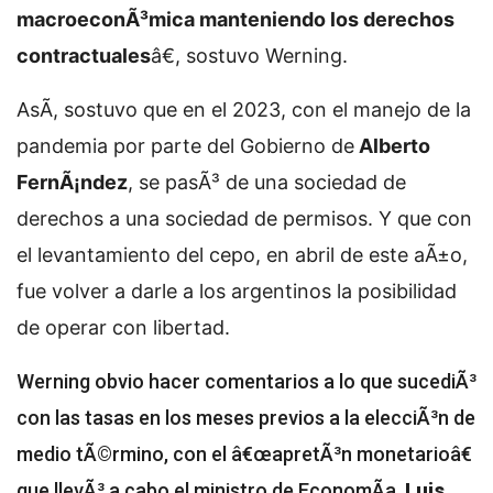
macroeconÃ³mica manteniendo los derechos
contractuales
â€, sostuvo Werning.
AsÃ­, sostuvo que en el 2023, con el manejo de la
pandemia por parte del Gobierno de
Alberto
FernÃ¡ndez
, se pasÃ³ de una sociedad de
derechos a una sociedad de permisos. Y que con
el levantamiento del cepo, en abril de este aÃ±o,
fue volver a darle a los argentinos la posibilidad
de operar con libertad.
Werning obvio hacer comentarios a lo que sucediÃ³
con las tasas en los meses previos a la elecciÃ³n de
medio tÃ©rmino, con el â€œapretÃ³n monetarioâ€
que llevÃ³ a cabo el ministro de EconomÃ­a,
Luis