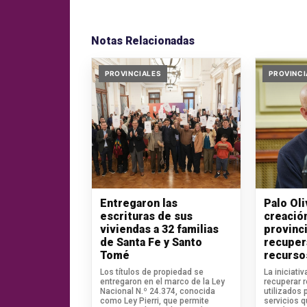
Notas Relacionadas
PROVINCIALES
PROVINCI
Entregaron las
Palo Ol
escrituras de sus
creació
viviendas a 32 familias
provinci
de Santa Fe y Santo
recuper
Tomé
recurso
Los títulos de propiedad se
La iniciati
entregaron en el marco de la Ley
recuperar 
Nacional N.º 24.374, conocida
utilizados 
como Ley Pierri, que permite
servicios 