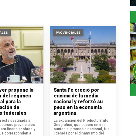
ALES
PROVINCIALES
iver propone la
Santa Fe creció por
n del régimen
encima de la media
al para la
nacional y reforzó su
ación de
peso en la economía
s federales
argentina
va está destinada a
La expansión del Producto Bruto
recursos provinciales
Geográfico, que superó en dos
para financiar obras y
puntos el promedio nacional, fue
que corresponden a
liderada por el dinamismo del