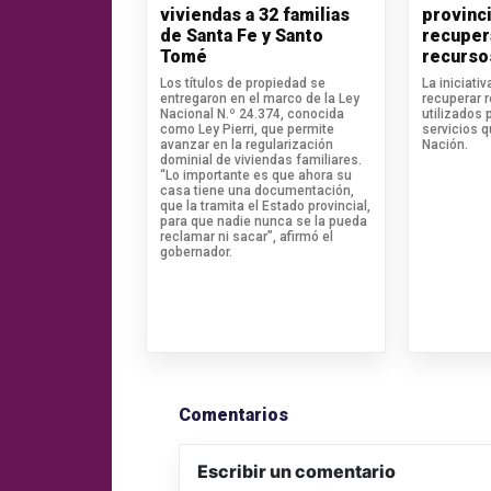
viviendas a 32 familias
provinci
de Santa Fe y Santo
recuper
Tomé
recurso
Los títulos de propiedad se
La iniciati
entregaron en el marco de la Ley
recuperar 
Nacional N.º 24.374, conocida
utilizados 
como Ley Pierri, que permite
servicios 
avanzar en la regularización
Nación.
dominial de viviendas familiares.
“Lo importante es que ahora su
casa tiene una documentación,
que la tramita el Estado provincial,
para que nadie nunca se la pueda
reclamar ni sacar”, afirmó el
gobernador.
Comentarios
Escribir un comentario