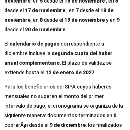
noviembre
, en
5
desde el
16 de noviembre
, en
6
desde el
17 de noviembre
, en
7
desde el
18 de
noviembre
, en
8
desde el
19 de noviembre
y en
9
desde el
20 de noviembre
.
El
calendario de pagos
correspondiente a
diciembre incluye la
segunda cuota del haber
anual complementario
. El plazo de validez se
extiende hasta el
12 de enero de 2027
.
Para los beneficiarios del SIPA cuyos haberes
mensuales no superen el monto del primer
intervalo de pago, el cronograma se organiza de la
siguiente manera: documentos terminados en
0
cobrarÃ¡n desde el
9 de diciembre
; los finalizados