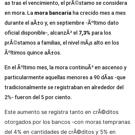
as tras el vencimiento, el prÃ©stamo se considera
en mora. La
mora bancaria
ha crecido mes a mes
durante el aÃ±o y, en septiembre -Ãºltimo dato
oficial disponible-, alcanzÃ³ el
7,3%
para los
prÃ©stamos a familias, el nivel mÃ¡s alto en los
Ãºltimos quince aÃ±os.
En el Ãºltimo mes, la mora continuÃ³ en ascenso y
particularmente aquellas menores a 90 dÃ­as -que
tradicionalmente se registraban en alrededor del
2%- fueron del 5 por ciento.
Este aumento se registra tanto en crÃ©ditos
otorgados por los bancos -con moras tempranas
del 4% en cantidades de crÃ©ditos y 5% en