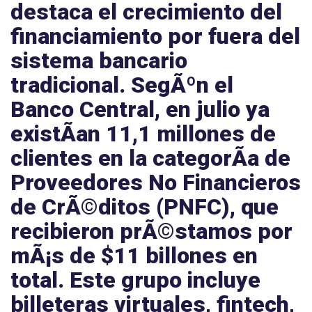
destaca el crecimiento del
financiamiento por fuera del
sistema bancario
tradicional. SegÃºn el
Banco Central
, en julio ya
existÃ­an
11,1 millones de
clientes
en la categorÃ­a de
Proveedores No Financieros
de CrÃ©ditos (PNFC), que
recibieron prÃ©stamos por
mÃ¡s de
$11 billones
en
total. Este grupo incluye
billeteras virtuales, fintech,