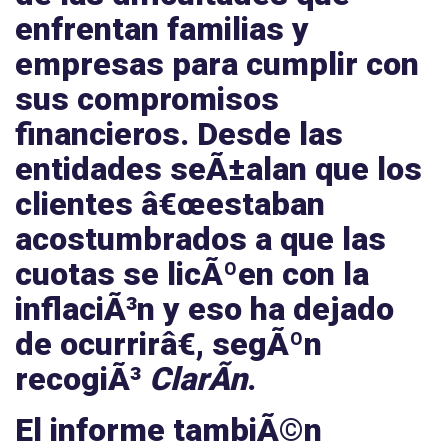
enfrentan familias y
empresas para cumplir con
sus compromisos
financieros. Desde las
entidades seÃ±alan que los
clientes â€œestaban
acostumbrados a que las
cuotas se licÃºen con la
inflaciÃ³n y eso ha dejado
de ocurrirâ€, segÃºn
recogiÃ³
ClarÃ­n
.
El informe tambiÃ©n