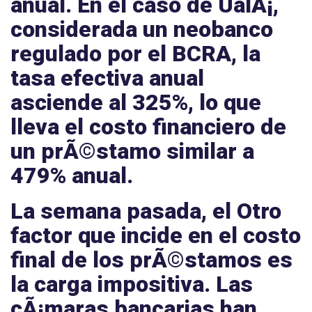
anual. En el caso de
UalÃ¡
,
considerada un neobanco
regulado por el BCRA, la
tasa efectiva anual
asciende al
325%
, lo que
lleva el costo financiero de
un prÃ©stamo similar a
479%
anual.
La semana pasada, el
Otro
factor que incide en el costo
final de los prÃ©stamos es
la carga impositiva. Las
cÃ¡maras bancarias han