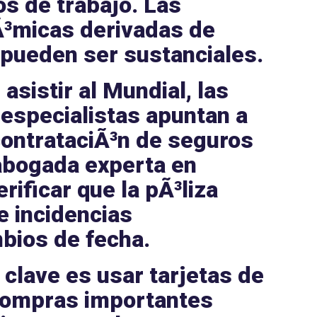
os de trabajo. Las
Ã³micas
derivadas de
 pueden ser sustanciales.
asistir al
Mundial
, las
especialistas apuntan a
contrataciÃ³n de
seguros
 abogada experta en
rificar que la
pÃ³liza
e incidencias
bios de fecha.
 clave es usar
tarjetas de
 compras importantes