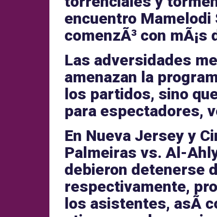
torrenciales y tormen
encuentro
Mamelodi 
comenzÃ³ con mÃ¡s d
Las
adversidades me
amenazan la programa
los partidos, sino q
para
espectadores
,
v
En
Nueva Jersey
y
Ci
Palmeiras vs. Al-Ahl
debieron detenerse d
respectivamente, pr
los asistentes, asÃ­ 