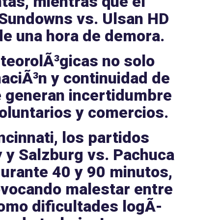
tas, mientras que el
Sundowns vs. Ulsan HD
e una hora de demora.
teorolÃ³gicas
no solo
ciÃ³n y continuidad de
ue generan incertidumbre
oluntarios
y
comercios
.
ncinnati
, los partidos
y
y
Salzburg vs. Pachuca
urante 40 y 90 minutos,
ovocando malestar entre
como dificultades logÃ­