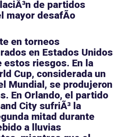
laciÃ³n de partidos
el mayor desafÃ­o
nte en
torneos
rados en
Estados Unidos
e estos riesgos. En la
rld Cup
, considerada un
el
Mundial
, se produjeron
os. En
Orlando
, el partido
and City
sufriÃ³ la
segunda mitad durante
bido a lluvias