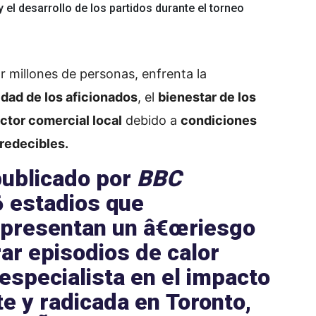
 el desarrollo de los partidos durante el torneo
r millones de personas, enfrenta la
dad de los aficionados
, el
bienestar de los
ctor comercial local
debido a
condiciones
redecibles.
publicado por
BBC
6
estadios
que
s presentan un â€œ
riesgo
trar episodios de
calor
 especialista en el impacto
te y radicada en
Toronto
,