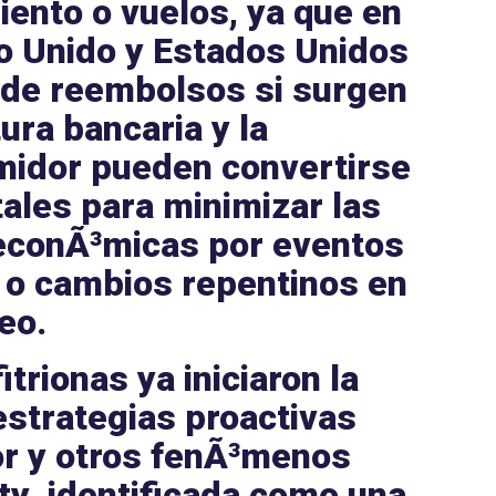
iento
o
vuelos
, ya que en
o Unido
y
Estados Unidos
o de
reembolsos
si surgen
ura bancaria y la
midor
pueden convertirse
ales para minimizar las
econÃ³micas por eventos
 o cambios repentinos en
eo.
itrionas
ya iniciaron la
estrategias proactivas
lor y otros fenÃ³menos
ty
, identificada como una