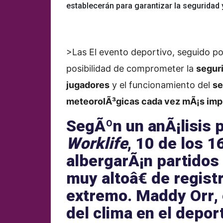
establecerán para garantizar la seguridad y
>Las
El evento deportivo, seguido po
posibilidad de comprometer la
seguri
jugadores
y el funcionamiento del
se
meteorolÃ³gicas cada vez mÃ¡s imp
SegÃºn un anÃ¡lisis 
Worklife
, 10 de los 1
albergarÃ¡n partido
muy alto
â€ de regis
extremo
.
Maddy Orr
,
del clima en el depor