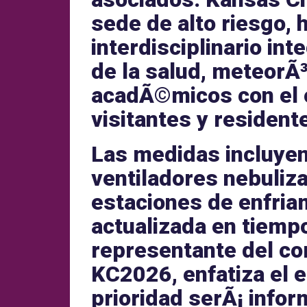
sede de
alto riesgo
, 
interdisciplinario in
de la salud
,
meteorÃ³
acadÃ©micos
con el 
visitantes y resident
Las medidas incluyen 
ventiladores nebuliz
estaciones de enfria
actualizada en tiempo
representante del c
KC2026
, enfatiza el
e
prioridad serÃ¡ infor