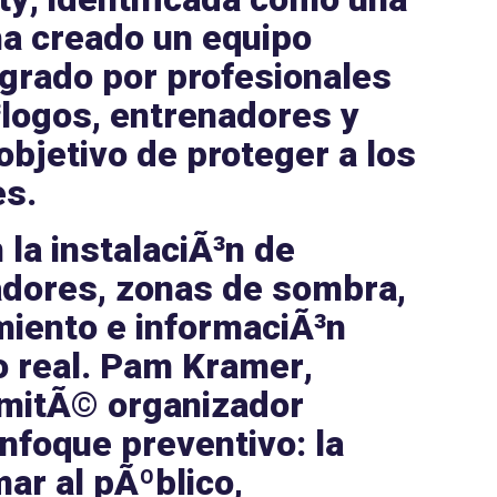
ha creado un equipo
tegrado por
profesionales
logos
,
entrenadores
y
objetivo de proteger a los
es.
la instalaciÃ³n de
adores
,
zonas de sombra
,
miento
e
informaciÃ³n
 real.
Pam Kramer
,
omitÃ© organizador
nfoque preventivo
: la
mar al pÃºblico,