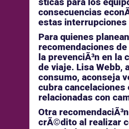
sticas para los equip
consecuencias econ
estas interrupciones
Para quienes planean 
recomendaciones de 
la
prevenciÃ³n
en la 
de viaje
.
Lisa Webb
,
consumo, aconseja ve
cubra
cancelaciones
relacionadas con cam
Otra recomendaciÃ³n
crÃ©dito
al realizar