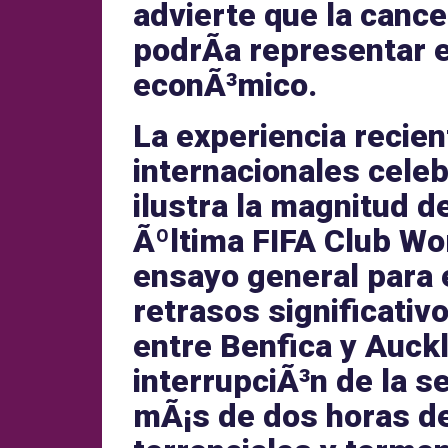
advierte que la
cance
podrÃ­a representar 
econÃ³mico.
La experiencia recie
internacionales
celeb
ilustra la magnitud d
Ãºltima
FIFA Club Wo
ensayo general para 
retrasos
significativ
entre
Benfica
y
Auckl
interrupciÃ³n de la 
mÃ¡s de dos horas de