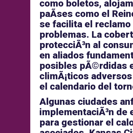
como
boletos
,
alojam
paÃ­ses como el
Rein
se facilita el reclam
problemas.
La cobert
protecciÃ³n al consu
en aliados fundament
posibles pÃ©rdidas 
climÃ¡ticos adversos
el calendario del torn
Algunas
ciudades anf
implementaciÃ³n de
para gestionar el ca
asociados.
Kansas Ci