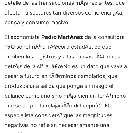
detalle de las transacciones mÃ¡s recientes, que
afectan a sectores tan diversos como energÃ­a,
banca y consumo masivo.
El economista
Pedro MartÃ­nez
de la consultora
PxQ se refiriÃ³ al rÃ©cord estadÃ­stico que
exhiben los registros y a las causas tÃ©cnicas
detrÃ¡s de la cifra: â€œNo es un dato que vaya a
pesar a futuro en tÃ©rminos cambiarios, que
produzca una salida que ponga en riesgo el
balance cambiario sino mÃ¡s bien un fenÃ³meno
que se da por la relajaciÃ³n del cepoâ€. El
especialista considerÃ³ que las magnitudes
negativas no reflejan necesariamente una