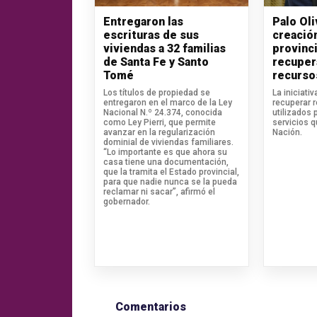
Entregaron las
Palo Ol
escrituras de sus
creació
viviendas a 32 familias
provinci
de Santa Fe y Santo
recuper
Tomé
recurso
Los títulos de propiedad se
La iniciati
entregaron en el marco de la Ley
recuperar 
Nacional N.º 24.374, conocida
utilizados 
como Ley Pierri, que permite
servicios 
avanzar en la regularización
Nación.
dominial de viviendas familiares.
“Lo importante es que ahora su
casa tiene una documentación,
que la tramita el Estado provincial,
para que nadie nunca se la pueda
reclamar ni sacar”, afirmó el
gobernador.
Comentarios