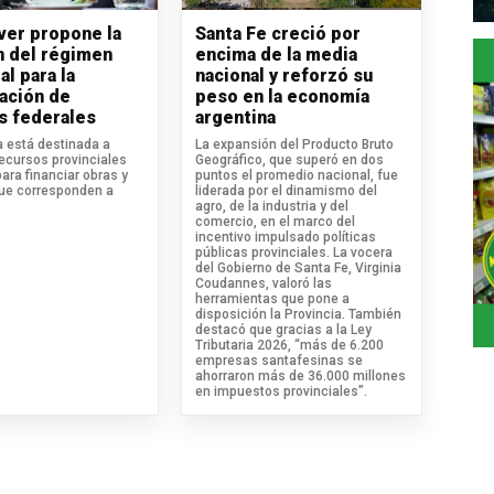
iver propone la
Santa Fe creció por
n del régimen
encima de la media
al para la
nacional y reforzó su
ación de
peso en la economía
s federales
argentina
va está destinada a
La expansión del Producto Bruto
recursos provinciales
Geográfico, que superó en dos
para financiar obras y
puntos el promedio nacional, fue
que corresponden a
liderada por el dinamismo del
agro, de la industria y del
comercio, en el marco del
incentivo impulsado políticas
públicas provinciales. La vocera
del Gobierno de Santa Fe, Virginia
Coudannes, valoró las
herramientas que pone a
disposición la Provincia. También
destacó que gracias a la Ley
Tributaria 2026, “más de 6.200
empresas santafesinas se
ahorraron más de 36.000 millones
en impuestos provinciales”.