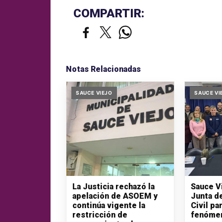
COMPARTIR:
Notas Relacionadas
SAUCE VIEJO
SAUCE VI
La Justicia rechazó la
Sauce V
apelación de ASOEM y
Junta d
continúa vigente la
Civil pa
restricción de
fenómen