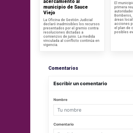
acercamiento al
El municip
municipio de Sauce
primera reu
autoridades
Viejo
Bomberos, 
áreas loca
La Oficina de Gestión Judicial
acciones pr
declaró inadmisibles los recursos
el plan de 
presentados por el gremio contra
posibles e
resoluciones dictadas a
comienzos de junio. La medida
vinculada al conflicto continúa en
vigencia.
Comentarios
Escribir un comentario
Nombre
Comentario