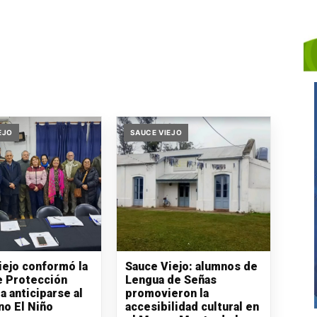
EJO
SAUCE VIEJO
iejo conformó la
Sauce Viejo: alumnos de
e Protección
Lengua de Señas
ra anticiparse al
promovieron la
o El Niño
accesibilidad cultural en