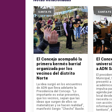
SANTA FE
SANTA FE
El Concejo acompañó la
El Conc
primera kermés barrial
univers
organizada por los
a ADN S
vecinos del distrito
El presiden
Norte
Municipal, 
presentó a
La idea surgió en los encuentros
académico
de ADN que lleva adelante la
impulsa pa
Presidencia del Concejo. “Lo
agenda part
importante es estar presentes,
local desde
que los vecinos, sepan que las
necesita c
ideas que surgen de ellos se
con acción
materializan y se hacen realidad”,
informació
manifestó Sergio “Checho” Basile.
territorio”, d