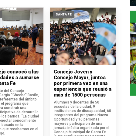
SANTA FE
ejo convocó a las
Concejo Joven y
idades a sumarse
Concejo Mayor, juntos
anta Fe
por primera vez en una
experiencia que reunió a
te del Concejo
más de 1500 personas
Sergio “Checho” Basile,
 referentes del ámbito
Alumnos y docentes de 50
 el programa que
escuelas de la ciudad, 9
ra construir una
instituciones de discapacidad, 60
icipativa de desarrollo
integrantes del programa Nueva
 los barrios. “La ciudad
Oportunidad y 16 personas
onectar conocimiento
mayores participaron de una
, basado en la
jornada inédita organizada por el
n que recabamos en el
Concejo Municipal de Santa Fe.
ijo.