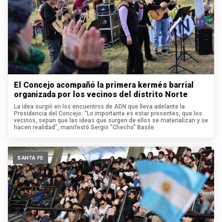
El Concejo acompañó la primera kermés barrial
organizada por los vecinos del distrito Norte
La idea surgió en los encuentros de ADN que lleva adelante la
Presidencia del Concejo. “Lo importante es estar presentes, que los
vecinos, sepan que las ideas que surgen de ellos se materializan y se
hacen realidad”, manifestó Sergio “Checho” Basile.
SANTA FE