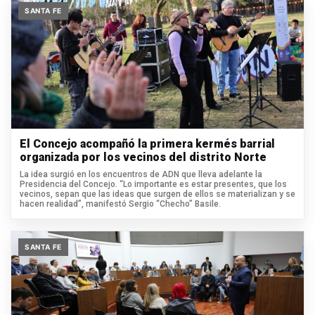
SANTA FE
El Concejo acompañó la primera kermés barrial
organizada por los vecinos del distrito Norte
La idea surgió en los encuentros de ADN que lleva adelante la
Presidencia del Concejo. “Lo importante es estar presentes, que los
vecinos, sepan que las ideas que surgen de ellos se materializan y se
hacen realidad”, manifestó Sergio “Checho” Basile.
SANTA FE