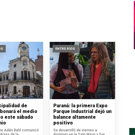
OS
ENTRE RÍOS
cipalidad de
Paraná: la primera Expo
abonará el medio
Parque Industrial dejó un
do este sábado
balance altamente
nio
positivo
nte Adán Bahl comunicó
Se desarrolló de viernes a
dores de la
domingo en la Sala Mayo y fue