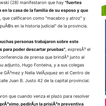
zowski (28) manifestaron que hay
"fuertes
n en la casa de la familia de su esposo y que
, que calificaron como "macabro y atroz" y
uÃ©s en la historia judicial" de la provincia.
 muchas personas trabajaron sobre este
as para poder descartar pruebas"
, expresÃ³ el
conferencia de prensa que brindÃ³ junto al
u adjunto, Hugo Fonteina, y a sus colegas
rge GÃ³mez y Nelia VelÃ¡squez en el Centro de
alle Juan B. Justo 42 de la capital provincial.
taron que cuando venza el plazo para resolver
 prÃ³ximo, pedirÃ¡n la prisiÃ³n preventiva