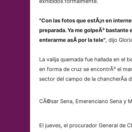
exhibidos formalmente.
"Con las fotos que estÃ¡n en interne
preparada. Ya me golpeÃ³ bastante el
enterarme asÃ­ por la tele"
, dijo Glori
La valija quemada fue hallada en el b
en forma de cruz se encontrÃ³ el mart
sector del campo de la chancherÃ­a de
CÃ©sar Sena, Emerenciano Sena y M
El jueves, el procurador General de Ch