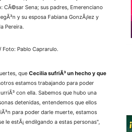
o: CÃ©sar Sena; sus padres, Emerenciano
egÃ³n y su esposa Fabiana GonzÃ¡lez y
a Pereira.
 / Foto: Pablo Caprarulo.
fuertes, que
Cecilia sufriÃ³ un hecho y que
sotros estamos trabajando para poder
ocurriÃ³ con ella. Sabemos que hubo una
ersonas detenidas, entendemos que ellos
aciÃ³n para poder darle muerte, estamos
e le estÃ¡ endilgando a estas personas",