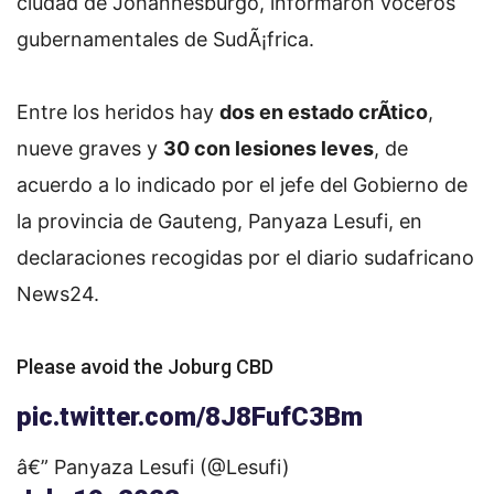
ciudad de Johannesburgo, informaron voceros
gubernamentales de SudÃ¡frica.
Entre los heridos hay
dos en estado crÃ­tico
,
nueve graves y
30 con lesiones leves
, de
acuerdo a lo indicado por el jefe del Gobierno de
la provincia de Gauteng, Panyaza Lesufi, en
declaraciones recogidas por el diario sudafricano
News24.
Please avoid the Joburg CBD
pic.twitter.com/8J8FufC3Bm
â€” Panyaza Lesufi (@Lesufi)