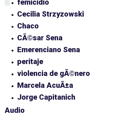
femicidio
Cecilia Strzyzowski
Chaco
CÃ©sar Sena
Emerenciano Sena
peritaje
violencia de gÃ©nero
Marcela AcuÃ±a
Jorge Capitanich
Audio