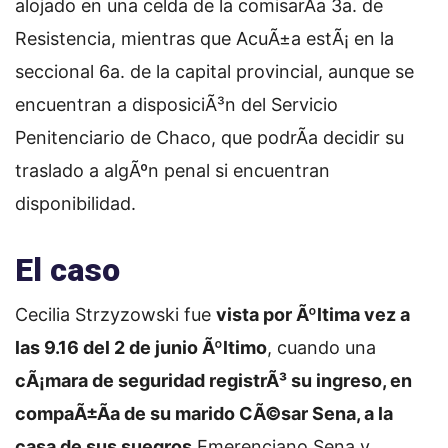
alojado en una celda de la comisarÃ­a 3a. de
Resistencia, mientras que AcuÃ±a estÃ¡ en la
seccional 6a. de la capital provincial, aunque se
encuentran a disposiciÃ³n del Servicio
Penitenciario de Chaco, que podrÃ­a decidir su
traslado a algÃºn penal si encuentran
disponibilidad.
El caso
Cecilia Strzyzowski fue
vista por Ãºltima vez a
las 9.16 del 2 de junio Ãºltimo
, cuando una
cÃ¡mara de seguridad registrÃ³ su ingreso, en
compaÃ±Ã­a de su marido CÃ©sar Sena, a la
casa de sus suegros
Emerenciano Sena y