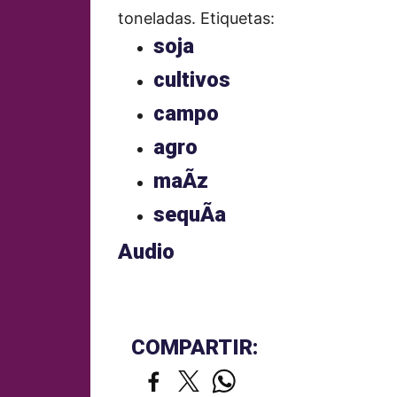
toneladas.
Etiquetas:
soja
cultivos
campo
agro
maÃ­z
sequÃ­a
Audio
COMPARTIR: