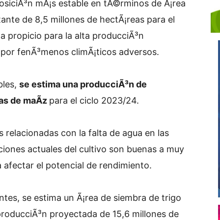
posiciÃ³n mÃ¡s estable en tÃ©rminos de Ã¡rea
ante de 8,5 millones de hectÃ¡reas para el
a propicio para la alta producciÃ³n
por fenÃ³menos climÃ¡ticos adversos.
bles,
se estima una producciÃ³n de
das de maÃ­z
para el ciclo 2023/24.
s relacionadas con la falta de agua en las
iones actuales del cultivo son buenas a muy
a afectar el potencial de rendimiento.
ntes, se estima un Ã¡rea de siembra de trigo
producciÃ³n proyectada de 15,6 millones de