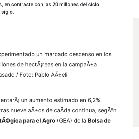
 en contraste con las 20 millones del ciclo
 siglo.
 experimentado un marcado descenso en los
llones de hectÃ¡reas en la campaÃ±a
pasado / Foto: Pablo AÃ±eli
imentarÃ¡ un aumento estimado en 6,2%
tras nueve aÃ±os de caÃ­da continua, segÃºn
tÃ©gica para el Agro
(GEA) de la
Bolsa de