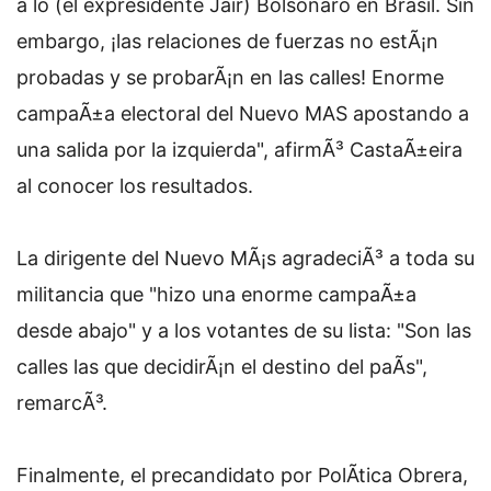
a lo (el expresidente Jair) Bolsonaro en Brasil. Sin
embargo, ¡las relaciones de fuerzas no estÃ¡n
probadas y se probarÃ¡n en las calles! Enorme
campaÃ±a electoral del Nuevo MAS apostando a
una salida por la izquierda", afirmÃ³ CastaÃ±eira
al conocer los resultados.
La dirigente del Nuevo MÃ¡s agradeciÃ³ a toda su
militancia que "hizo una enorme campaÃ±a
desde abajo" y a los votantes de su lista: "Son las
calles las que decidirÃ¡n el destino del paÃ­s",
remarcÃ³.
Finalmente, el precandidato por PolÃ­tica Obrera,