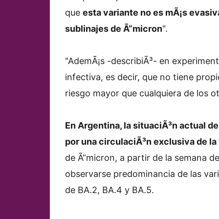
que
esta variante no es mÃ¡s evasiv
sublinajes de Ã“micron
".
"AdemÃ¡s -describiÃ³- en experiment
infectiva, es decir, que no tiene pro
riesgo mayor que cualquiera de los o
En Argentina, la situaciÃ³n actual 
por una circulaciÃ³n exclusiva de la
de Ã“micron, a partir de la semana 
observarse predominancia de las var
de BA.2, BA.4 y BA.5.