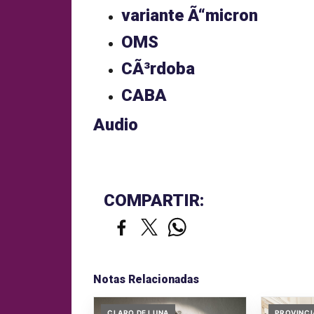
variante Ã“micron
OMS
CÃ³rdoba
CABA
Audio
COMPARTIR:
Notas Relacionadas
CLARO DE LUNA
PROVINCI