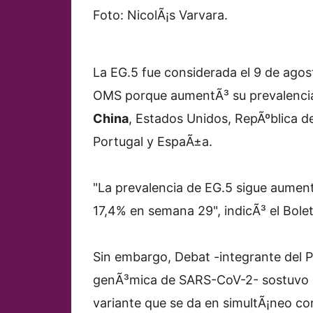
Foto: NicolÃ¡s Varvara.
La EG.5 fue considerada el 9 de agos
OMS porque aumentÃ³ su prevalenci
China
, Estados Unidos, RepÃºblica d
Portugal y EspaÃ±a.
"La prevalencia de EG.5 sigue aumen
17,4% en semana 29", indicÃ³ el Bole
Sin embargo, Debat -integrante del P
genÃ³mica de SARS-CoV-2- sostuvo q
variante que se da en simultÃ¡neo c