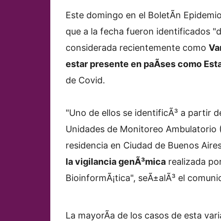
Este domingo en el BoletÃ­n Epidemio
que a la fecha fueron identificados "
considerada recientemente como
Va
estar presente en paÃ­ses como Est
de Covid.
"Uno de ellos se identificÃ³ a partir de
Unidades de Monitoreo Ambulatorio 
residencia en Ciudad de Buenos Aire
la vigilancia genÃ³mica
realizada po
BioinformÃ¡tica", seÃ±alÃ³ el comuni
La mayorÃ­a de los casos de esta vari