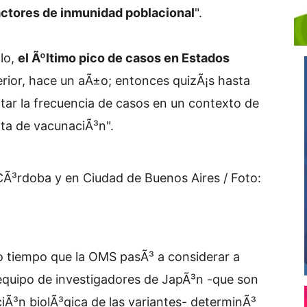
actores de inmunidad poblacional
".
lo,
el Ãºltimo pico de casos en Estados
erior, hace un aÃ±o; entonces quizÃ¡s hasta
ar la frecuencia de casos en un contexto de
lta de vacunaciÃ³n".
CÃ³rdoba y en Ciudad de Buenos Aires / Foto:
smo tiempo que la OMS pasÃ³ a considerar a
equipo de investigadores de JapÃ³n -que son
iÃ³n biolÃ³gica de las variantes- determinÃ³