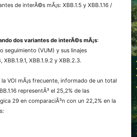
tes de interÃ©s mÃ¡s: XBB.1.5 y XBB.1.16 /
ando dos variantes de interÃ©s mÃ¡s
:
ajo seguimiento (VUM) y sus linajes
, XBB.1.9.1, XBB.1.9.2 y XBB.2.3.
o la VOI mÃ¡s frecuente, informado de un total
BB.1.16 representÃ³ el 25,2% de las
³gica 29 en comparaciÃ³n con un 22,2% en la
s: