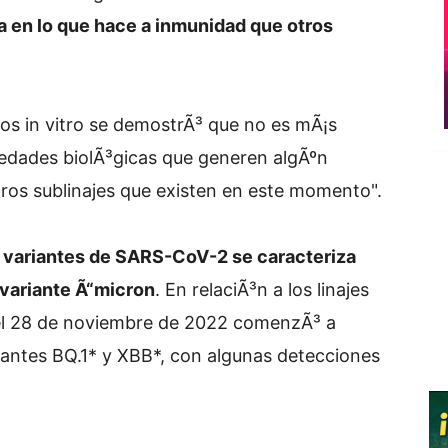
a en lo que hace a inmunidad que otros
os in vitro se demostrÃ³ que no es mÃ¡s
piedades biolÃ³gicas que generen algÃºn
tros sublinajes que existen en este momento".
de variantes de SARS-CoV-2 se caracteriza
 variante Ã“micron
. En relaciÃ³n a los linajes
del 28 de noviembre de 2022 comenzÃ³ a
iantes BQ.1* y XBB*, con algunas detecciones