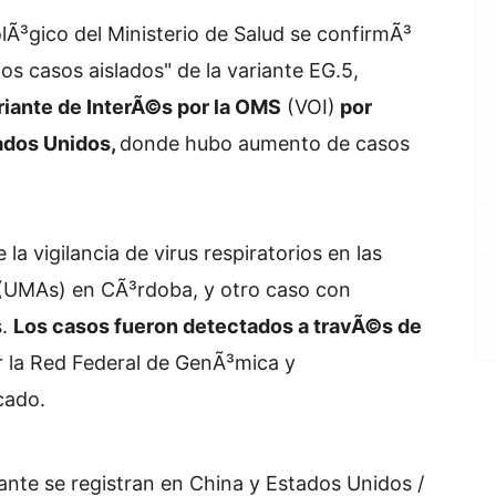
lÃ³gico del Ministerio de Salud se confirmÃ³
dos casos aislados" de la variante EG.5,
riante de InterÃ©s por la OMS
(VOI)
por
ados Unidos,
donde hubo aumento de casos
 la vigilancia de virus respiratorios en las
(UMAs) en CÃ³rdoba, y otro caso con
s.
Los casos fueron detectados a travÃ©s de
r la Red Federal de GenÃ³mica y
cado.
ante se registran en China y Estados Unidos /