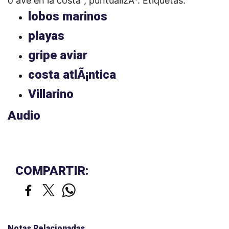
o ave en la costa", puntualizÃ³.
Etiquetas:
lobos marinos
playas
gripe aviar
costa atlÃ¡ntica
Villarino
Audio
COMPARTIR:
Notas Relacionadas