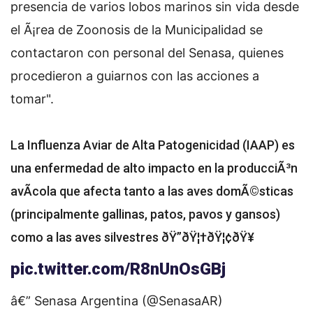
presencia de varios lobos marinos sin vida desde
el Ã¡rea de Zoonosis de la Municipalidad se
contactaron con personal del Senasa, quienes
procedieron a guiarnos con las acciones a
tomar".
La Influenza Aviar de Alta Patogenicidad (IAAP) es
una enfermedad de alto impacto en la producciÃ³n
avÃ­cola que afecta tanto a las aves domÃ©sticas
(principalmente gallinas, patos, pavos y gansos)
como a las aves silvestres ðŸ”ðŸ¦†ðŸ¦¢ðŸ¥
pic.twitter.com/R8nUnOsGBj
â€” Senasa Argentina (@SenasaAR)