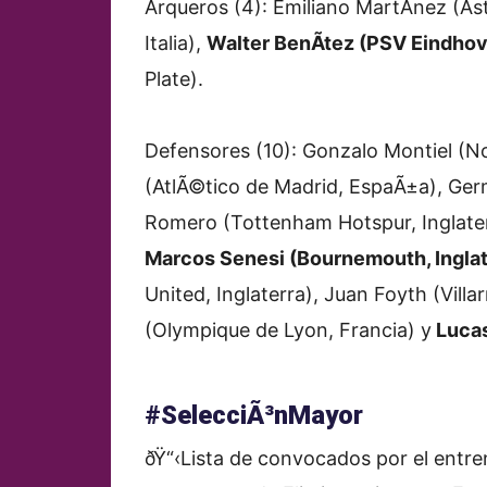
Arqueros (4): Emiliano MartÃ­nez (Ast
Italia),
Walter BenÃ­tez (PSV Eindhov
Plate).
Defensores (10): Gonzalo Montiel (No
(AtlÃ©tico de Madrid, EspaÃ±a), Germ
Romero (Tottenham Hotspur, Inglaterr
Marcos Senesi (Bournemouth, Inglat
United, Inglaterra), Juan Foyth (Villa
(Olympique de Lyon, Francia) y
Lucas
#SelecciÃ³nMayor
ðŸ“‹Lista de convocados por el entren