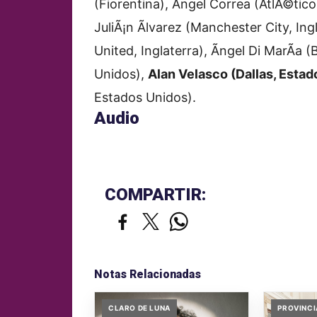
(Fiorentina), Ãngel Correa (AtlÃ©tico
JuliÃ¡n Ãlvarez (Manchester City, I
United, Inglaterra), Ãngel Di MarÃ­a 
Unidos),
Alan Velasco (Dallas, Esta
Estados Unidos).
Audio
COMPARTIR:
Notas Relacionadas
CLARO DE LUNA
PROVINCI