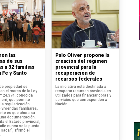
ron las
Palo Oliver propone la
ras de sus
creación del régimen
s a 32 familias
provincial para la
a Fe y Santo
recuperación de
recursos federales
 de propiedad se
La iniciativa está destinada a
en el marco de la Ley
recuperar recursos provinciales
.º 24.374, conocida
utilizados para financiar obras y
erri, que permite
servicios que corresponden a
la regularización
Nación.
 viviendas familiares.
ante es que ahora su
 una documentación,
ita el Estado provincial,
adie nunca se la pueda
 sacar”, afirmó el
.