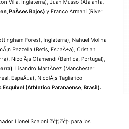
on Villa, Inglaterra), Juan Musso (Atalanta,
en, PaÃ­ses Bajos)
y Franco Armani (River
ttingham Forest, Inglaterra), Nahuel Molina
Ã¡n Pezzella (Betis, EspaÃ±a), Cristian
a), NicolÃ¡s Otamendi (Benfica, Portugal),
erra)
, Lisandro MartÃ­nez (Manchester
rreal, EspaÃ±a), NicolÃ¡s Tagliafico
 Esquivel (Athletico Paranaense, Brasil).
ador Lionel Scaloni ðŸ‡¦ðŸ‡· para los