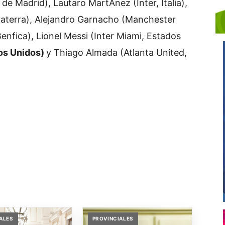
 de Madrid), Lautaro MartÃ­nez (Inter, Italia),
nglaterra), Alejandro Garnacho (Manchester
(Benfica), Lionel Messi (Inter Miami, Estados
dos Unidos)
y Thiago Almada (Atlanta United,
ALES
PROVINCIALES