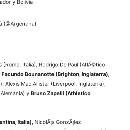
ador y Bolivia
â­ (@Argentina)
(Roma, Italia), Rodrigo De Paul (AtlÃ©tico
,
Facundo Bounanotte (Brighton, Inglaterra)
,
 Alexis Mac Allister (Liverpool, Inglaterra),
, Alemania) y
Bruno Zapelli (Athletico
ntina, Italia),
NicolÃ¡s GonzÃ¡lez