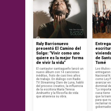
Raly Barrionuevo
Entrega
presentó El Camino del
escritu
Solgo: "Vivir como uno
vivienda
quiere es la mejor forma
de Sant
de vivir la vida"
Tomé
El cantautor santiagueño lanzó un
Los títulos
nuevo álbum con 14 canciones
entregaron 
inéditas, fruto de casi tres años
Nacional N
de trabajo. En diálogo con Radio
como Ley Pi
TV Streaming Claro de Luna, habló
avanzar en 
del proceso creativo, la influencia
dominial de
de la escritora María Teresa
“Lo import
Andruetto y la filosofía de vida
casa tiene
que atraviesa su obra.
que la tram
para que n
reclamar ni
gobernador