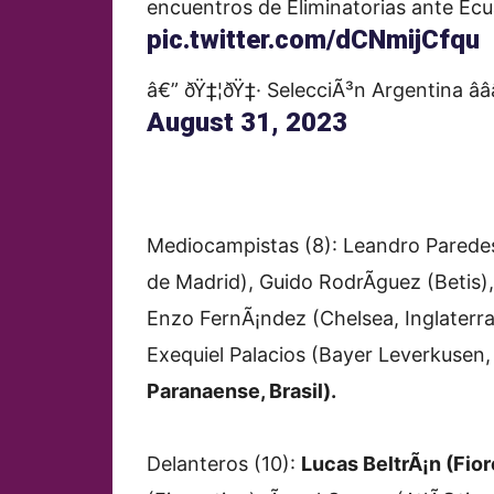
encuentros de Eliminatorias ante Ecu
pic.twitter.com/dCNmijCfqu
â€” ðŸ‡¦ðŸ‡· SelecciÃ³n Argentina â­â­
August 31, 2023
Mediocampistas (8): Leandro Paredes 
de Madrid), Guido RodrÃ­guez (Betis)
Enzo FernÃ¡ndez (Chelsea, Inglaterra),
Exequiel Palacios (Bayer Leverkusen
Paranaense, Brasil).
Delanteros (10):
Lucas BeltrÃ¡n (Fiore