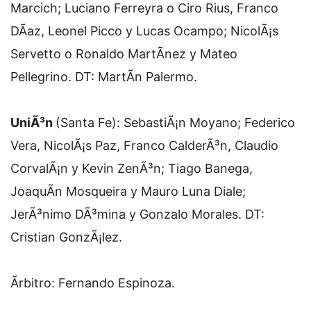
Marcich; Luciano Ferreyra o Ciro Rius, Franco
DÃ­az, Leonel Picco y Lucas Ocampo; NicolÃ¡s
Servetto o Ronaldo MartÃ­nez y Mateo
Pellegrino. DT: MartÃ­n Palermo.
UniÃ³n
(Santa Fe): SebastiÃ¡n Moyano; Federico
Vera, NicolÃ¡s Paz, Franco CalderÃ³n, Claudio
CorvalÃ¡n y Kevin ZenÃ³n; Tiago Banega,
JoaquÃ­n Mosqueira y Mauro Luna Diale;
JerÃ³nimo DÃ³mina y Gonzalo Morales. DT:
Cristian GonzÃ¡lez.
Ãrbitro: Fernando Espinoza.