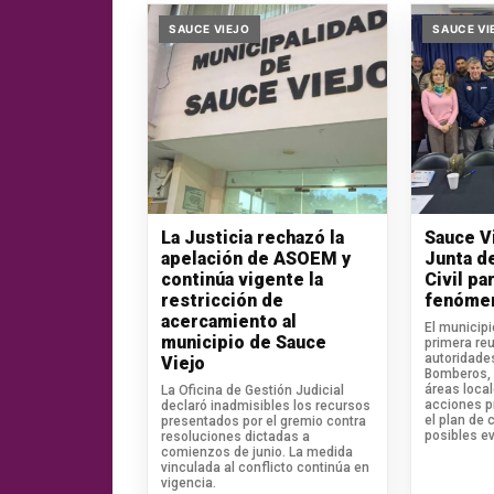
SAUCE VIEJO
SAUCE VI
La Justicia rechazó la
Sauce V
apelación de ASOEM y
Junta d
continúa vigente la
Civil pa
restricción de
fenómen
acercamiento al
El municip
municipio de Sauce
primera reu
autoridades
Viejo
Bomberos, 
áreas loca
La Oficina de Gestión Judicial
acciones pr
declaró inadmisibles los recursos
el plan de 
presentados por el gremio contra
posibles e
resoluciones dictadas a
comienzos de junio. La medida
vinculada al conflicto continúa en
vigencia.