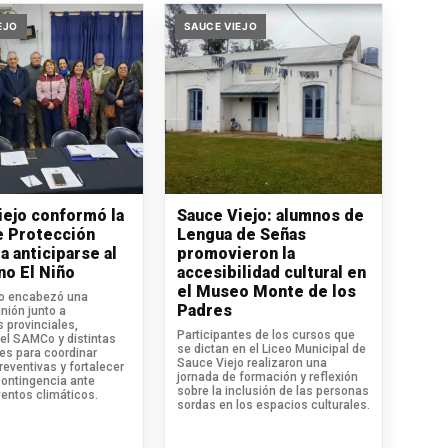
EJO
SAUCE VIEJO
iejo conformó la
Sauce Viejo: alumnos de
e Protección
Lengua de Señas
ra anticiparse al
promovieron la
o El Niño
accesibilidad cultural en
el Museo Monte de los
io encabezó una
Padres
nión junto a
 provinciales,
Participantes de los cursos que
el SAMCo y distintas
se dictan en el Liceo Municipal de
les para coordinar
Sauce Viejo realizaron una
eventivas y fortalecer
jornada de formación y reflexión
contingencia ante
sobre la inclusión de las personas
ventos climáticos.
sordas en los espacios culturales.