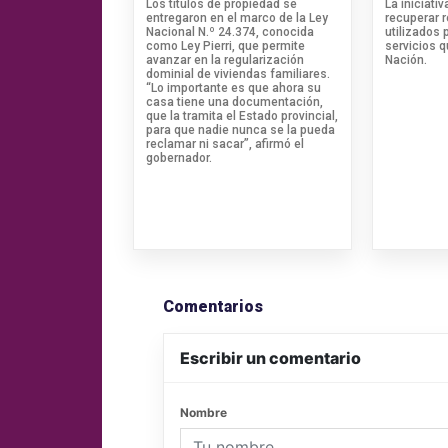
Los títulos de propiedad se
La iniciati
entregaron en el marco de la Ley
recuperar 
Nacional N.º 24.374, conocida
utilizados 
como Ley Pierri, que permite
servicios 
avanzar en la regularización
Nación.
dominial de viviendas familiares.
“Lo importante es que ahora su
casa tiene una documentación,
que la tramita el Estado provincial,
para que nadie nunca se la pueda
reclamar ni sacar”, afirmó el
gobernador.
Comentarios
Escribir un comentario
Nombre