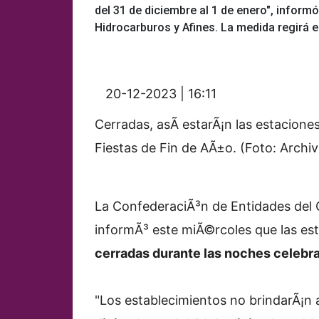
del 31 de diciembre al 1 de enero", infor
Hidrocarburos y Afines. La medida regirá en
20-12-2023 | 16:11
Cerradas, asÃ­ estarÃ¡n las estacione
Fiestas de Fin de AÃ±o. (Foto: Arch
La ConfederaciÃ³n de Entidades del 
informÃ³ este miÃ©rcoles que las est
cerradas durante las noches celebr
"Los establecimientos no brindarÃ¡n