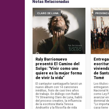
Notas Relacionadas
CLARO DE LUNA
PROVINCI
Raly Barrionuevo
Entrega
presentó El Camino del
escritu
Solgo: "Vivir como uno
vivienda
quiere es la mejor forma
de Sant
de vivir la vida"
Tomé
El cantautor santiagueño lanzó un
Los títulos
nuevo álbum con 14 canciones
entregaron 
inéditas, fruto de casi tres años
Nacional N
de trabajo. En diálogo con Radio
como Ley Pi
TV Streaming Claro de Luna, habló
avanzar en 
del proceso creativo, la influencia
dominial de
de la escritora María Teresa
“Lo import
Andruetto y la filosofía de vida
casa tiene