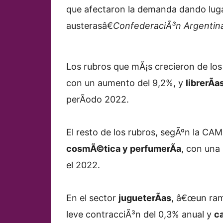
que afectaron la demanda dando luga
austerasâ€
ConfederaciÃ³n Argentin
Los rubros que mÃ¡s crecieron de los
con un aumento del 9,2%, y
librerÃ­a
perÃ­odo 2022.
El resto de los rubros, segÃºn la CA
cosmÃ©tica y perfumerÃ­a
, con una
el 2022.
En el sector
jugueterÃ­as
, â€œun ram
leve contracciÃ³n del 0,3% anual y
c