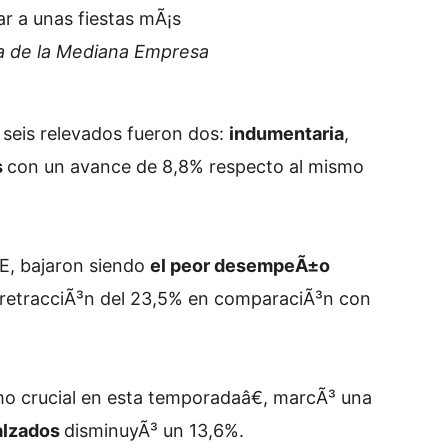
r a unas fiestas mÃ¡s
a de la Mediana Empresa
 seis relevados fueron dos:
indumentaria
,
s
con un avance de 8,8% respecto al mismo
ME, bajaron siendo
el peor desempeÃ±o
 retracciÃ³n del 23,5% en comparaciÃ³n con
o crucial en esta temporadaâ€, marcÃ³ una
alzados
disminuyÃ³ un 13,6%.