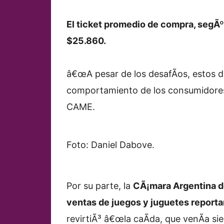
El ticket promedio de compra, segÃº
$25.860.
â€œA pesar de los desafÃ­os, estos da
comportamiento de los consumidores 
CAME.
Foto: Daniel Dabove.
Por su parte, la
CÃ¡mara Argentina de
ventas de juegos y juguetes reporta
revirtiÃ³ â€œla caÃ­da, que venÃ­a si