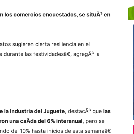
n los comercios encuestados, se situÃ³ en
tos sugieren cierta resiliencia en el
durante las festividadesâ€, agregÃ³ la
 la Industria del Juguete
, destacÃ³ que
las
ron una caÃ­da del 6% interanual
, pero se
endo del 10% hasta inicios de esta semanaâ€