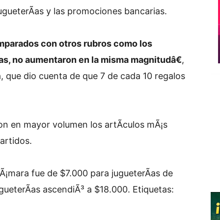
ugueterÃ­as y las promociones bancarias.
mparados con otros rubros como los
tas, no aumentaron en la misma magnitudâ€
,
, que dio cuenta de que 7 de cada 10 regalos
n en mayor volumen los artÃ­culos mÃ¡s
artidos.
cÃ¡mara fue de $7.000 para jugueterÃ­as de
gueterÃ­as ascendiÃ³ a $18.000.
Etiquetas: