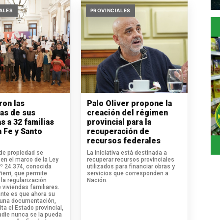
ALES
PROVINCIALES
ron las
Palo Oliver propone la
ras de sus
creación del régimen
s a 32 familias
provincial para la
a Fe y Santo
recuperación de
recursos federales
 de propiedad se
La iniciativa está destinada a
en el marco de la Ley
recuperar recursos provinciales
.º 24.374, conocida
utilizados para financiar obras y
erri, que permite
servicios que corresponden a
la regularización
Nación.
 viviendas familiares.
ante es que ahora su
 una documentación,
ita el Estado provincial,
adie nunca se la pueda