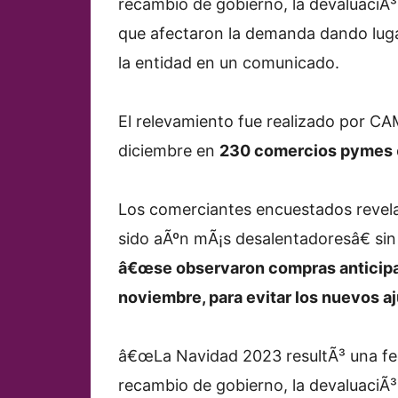
recambio de gobierno, la devaluaciÃ³
que afectaron la demanda dando luga
la entidad en un comunicado.
El relevamiento fue realizado por CA
diciembre en
230 comercios pymes
Los comerciantes encuestados revel
sido aÃºn mÃ¡s desalentadoresâ€ si
â€œse observaron compras anticipad
noviembre, para evitar los nuevos aj
â€œLa Navidad 2023 resultÃ³ una fe
recambio de gobierno, la devaluaciÃ³