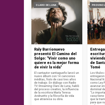
CLARO DE LUNA
PROVINCI
Raly Barrionuevo
Entrega
presentó El Camino del
escritu
Solgo: "Vivir como uno
vivienda
quiere es la mejor forma
de Sant
de vivir la vida"
Tomé
El cantautor santiagueño lanzó un
Los títulos
nuevo álbum con 14 canciones
entregaron 
inéditas, fruto de casi tres años
Nacional N
de trabajo. En diálogo con Radio
como Ley Pi
TV Streaming Claro de Luna, habló
avanzar en 
del proceso creativo, la influencia
dominial de
de la escritora María Teresa
“Lo import
Andruetto y la filosofía de vida
casa tiene
que atraviesa su obra.
que la tram
para que n