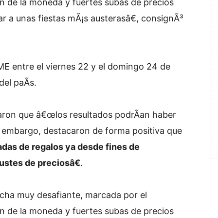
n de la moneda y fuertes subas de precios
r a unas fiestas mÃ¡s austerasâ€, consignÃ³
ME entre el viernes 22 y el domingo 24 de
del paÃ­s.
aron que â€œlos resultados podrÃ­an haber
n embargo, destacaron de forma positiva que
as de regalos ya desde fines de
ustes de preciosâ€
.
cha muy desafiante, marcada por el
n de la moneda y fuertes subas de precios