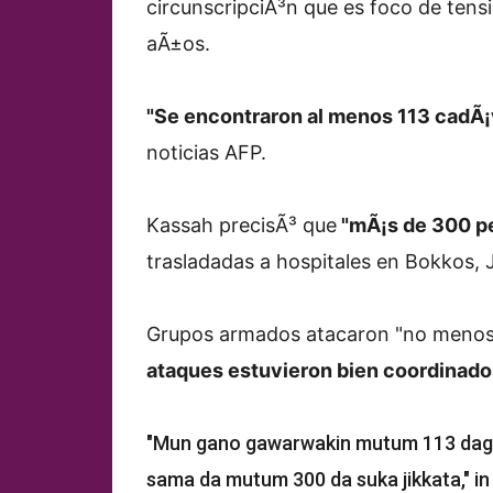
circunscripciÃ³n que es foco de tens
aÃ±os.
"Se encontraron al menos 113 cadÃ¡
noticias AFP.
Kassah precisÃ³ que
"mÃ¡s de 300 pe
trasladadas a hospitales en Bokkos, J
Grupos armados atacaron "no menos 
ataques estuvieron bien coordinado
"Mun gano gawarwakin mutum 113 dag
sama da mutum 300 da suka jikkata," i