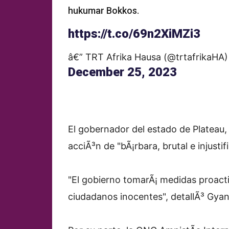
hukumar Bokkos.
https://t.co/69n2XiMZi3
â€” TRT Afrika Hausa (@trtafrikaHA)
December 25, 2023
El gobernador del estado de Plateau,
acciÃ³n de "bÃ¡rbara, brutal e injustif
"El gobierno tomarÃ¡ medidas proacti
ciudadanos inocentes", detallÃ³ Gya