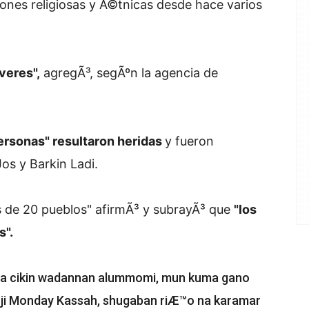
iones religiosas y Ã©tnicas desde hace varios
veres",
agregÃ³, segÃºn la agencia de
rsonas" resultaron heridas
y fueron
os y Barkin Ladi.
de 20 pueblos" afirmÃ³ y subrayÃ³ que
"los
s".
a cikin wadannan alummomi, mun kuma gano
n ji Monday Kassah, shugaban riÆ™o na karamar