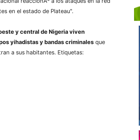
acional reaccionÃ³ a los ataques en la red
tes en el estado de Plateau".
este y central de Nigeria viven
upos yihadistas y bandas criminales
que
tran a sus habitantes.
Etiquetas: