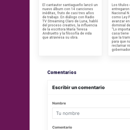
El cantautor santiagueño lanzó un
Los títulos
nuevo álbum con 14 canciones
entregaron 
inéditas, fruto de casi tres años
Nacional N
de trabajo. En diálogo con Radio
como Ley Pi
TV Streaming Claro de Luna, habló
avanzar en 
del proceso creativo, la influencia
dominial de
de la escritora María Teresa
“Lo import
Andruetto y la filosofía de vida
casa tiene
que atraviesa su obra.
que la tram
para que n
reclamar ni
gobernador
Comentarios
Escribir un comentario
Nombre
Comentario