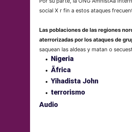
Por su parte, la ONG AmnistÃ­a Intern
social X r fin a estos ataques frecuen
Las poblaciones de las regiones noro
aterrorizadas por los ataques de gr
saquean las aldeas y matan o secues
Nigeria
Ãfrica
Yihadista John
terrorismo
Audio