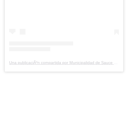
Una publicaciÃ³n compartida por Municipalidad de Sauce Viejo (@munisauceviejo)