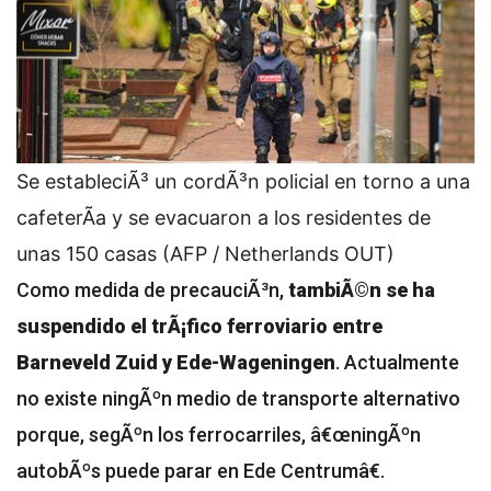
Se estableciÃ³ un cordÃ³n policial en torno a una
cafeterÃ­a y se evacuaron a los residentes de
unas 150 casas (AFP / Netherlands OUT)
Como medida de precauciÃ³n,
tambiÃ©n se ha
suspendido el trÃ¡fico ferroviario entre
Barneveld Zuid y Ede-Wageningen
. Actualmente
no existe ningÃºn medio de transporte alternativo
porque, segÃºn los ferrocarriles, â€œningÃºn
autobÃºs puede parar en Ede Centrumâ€.