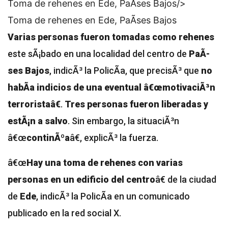
Toma de rehenes en Ede, PaÃ­ses Bajos/>
Toma de rehenes en Ede, PaÃ­ses Bajos
Varias personas fueron tomadas como rehenes
este sÃ¡bado en una localidad del centro de
PaÃ­
ses Bajos
, indicÃ³ la PolicÃ­a, que precisÃ³ que
no
habÃ­a indicios de una eventual â€œmotivaciÃ³n
terroristaâ€
.
Tres personas fueron liberadas y
estÃ¡n a salvo
. Sin embargo, la situaciÃ³n
â€œ
continÃºa
â€, explicÃ³ la fuerza.
â€œ
Hay una toma de rehenes con varias
personas en un edificio del centro
â€ de la ciudad
de
Ede
, indicÃ³ la PolicÃ­a en un comunicado
publicado en la red social X.