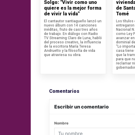
Solgo: "Vivir como uno
vivienda
quiere es la mejor forma
de Sant
de vivir la vida"
Tomé
El cantautor santiagueño lanzó un
Los títulos
nuevo álbum con 14 canciones
entregaron 
inéditas, fruto de casi tres años
Nacional N
de trabajo. En diálogo con Radio
como Ley Pi
TV Streaming Claro de Luna, habló
avanzar en 
del proceso creativo, la influencia
dominial de
de la escritora María Teresa
“Lo import
Andruetto y la filosofía de vida
casa tiene
que atraviesa su obra.
que la tram
para que n
reclamar ni
gobernador
Comentarios
Escribir un comentario
Nombre