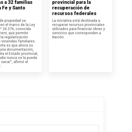
s a 32 familias
provincial para la
a Fe y Santo
recuperación de
recursos federales
 de propiedad se
La iniciativa está destinada a
en el marco de la Ley
recuperar recursos provinciales
.º 24.374, conocida
utilizados para financiar obras y
erri, que permite
servicios que corresponden a
la regularización
Nación.
 viviendas familiares.
ante es que ahora su
 una documentación,
ita el Estado provincial,
adie nunca se la pueda
 sacar”, afirmó el
.