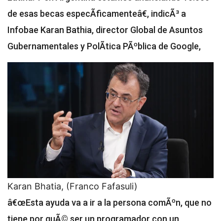
de esas becas especÃ­ficamenteâ€, indicÃ³ a
Infobae Karan Bathia, director Global de Asuntos
Gubernamentales y PolÃ­tica PÃºblica de Google,
Karan Bhatia, (Franco Fafasuli)
â€œEsta ayuda va a ir a la persona comÃºn, que no
tiene por quÃ© ser un programador con un