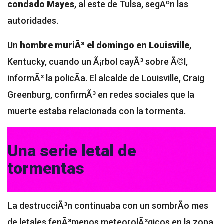
condado Mayes
, al este de Tulsa, segÃºn las
autoridades.
Un
hombre muriÃ³ el domingo en Louisville
,
Kentucky, cuando un Ã¡rbol cayÃ³ sobre Ã©l,
informÃ³ la policÃ­a. El alcalde de Louisville, Craig
Greenburg, confirmÃ³ en redes sociales que la
muerte estaba relacionada con la tormenta.
Una serie letal de
tormentas
La destrucciÃ³n continuaba con un sombrÃ­o mes
de letales fenÃ³menos meteorolÃ³gicos en la zona