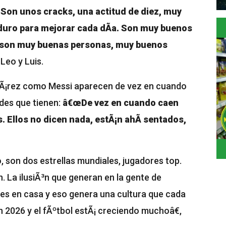
on unos cracks, una actitud de diez, muy
uro para mejorar cada dÃ­a. Son muy buenos
o son muy buenas personas, muy buenos
 Leo y Luis.
uÃ¡rez como Messi aparecen de vez en cuando
udes que tienen:
â€œDe vez en cuando caen
s. Ellos no dicen nada, estÃ¡n ahÃ­ sentados,
 son dos estrellas mundiales, jugadores top.
. La ilusiÃ³n que generan en la gente de
res en casa y eso genera una cultura que cada
n 2026 y el fÃºtbol estÃ¡ creciendo muchoâ€,