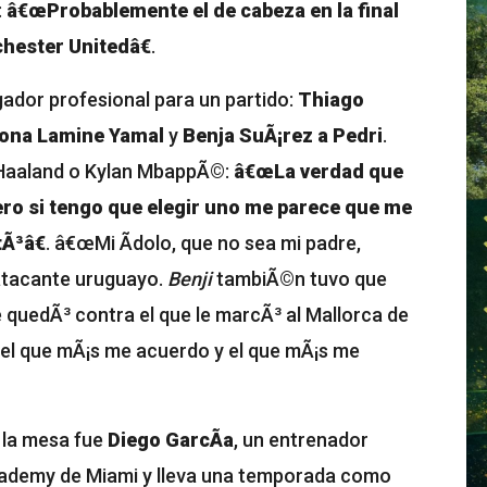
:
â€œProbablemente el de cabeza en la final
hester Unitedâ€
.
gador profesional para un partido:
Thiago
elona Lamine Yamal
y
Benja SuÃ¡rez a Pedri
.
Haaland o Kylan MbappÃ©:
â€œLa verdad que
ero si tengo que elegir uno me parece que me
Ã³â€
. â€œMi Ã­dolo, que no sea mi padre,
l atacante uruguayo.
Benji
tambiÃ©n tuvo que
e quedÃ³ contra el que le marcÃ³ al Mallorca de
el que mÃ¡s me acuerdo y el que mÃ¡s me
 la mesa fue
Diego GarcÃ­a
, un entrenador
cademy de Miami y lleva una temporada como