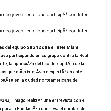
rneo juvenil en el que participÃ³ con Inter
rneo juvenil en el que participÃ³ con Inter
tes del equipo
Sub 12 que el Inter Miami
 tuvo participando en su grupo contra la
Real
te, la apariciÃ³n del hijo del capitÃ¡n de la
emas que mÃ¡s interÃ©s despertÃ³ en este
spaÃ±a en la ciudad norteamericana de
grana
, Thiago realizÃ³ una entrevista con el
para la FundaciÃ³n que lleva el nombre del