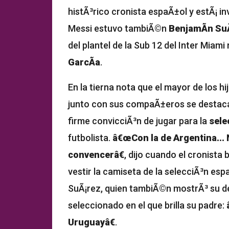
histÃ³rico cronista espaÃ±ol y estÃ¡ i
Messi estuvo tambiÃ©n
BenjamÃ­n Su
del plantel de la Sub 12 del Inter Miami
GarcÃ­a
.
En la tierna nota que el mayor de los 
junto con sus compaÃ±eros se destaca
firme convicciÃ³n de jugar para la
sele
futbolista.
â€œCon la de Argentina... 
convencerâ€
, dijo cuando el cronista
vestir la camiseta de la selecciÃ³n es
SuÃ¡rez, quien tambiÃ©n mostrÃ³ su de
seleccionado en el que brilla su padre:
Uruguayâ€
.