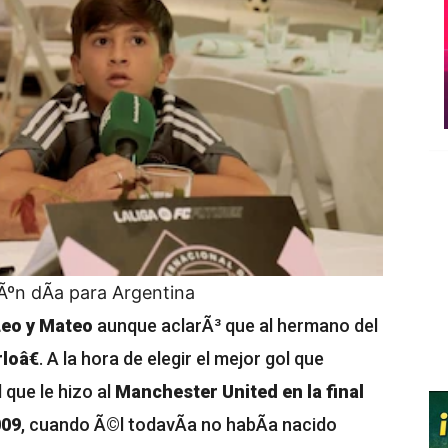
Ãºn dÃ­a para Argentina
Leo y Mateo
aunque aclarÃ³ que al hermano del
loâ€
. A la hora de elegir el mejor gol que
 que le hizo al
Manchester United en la final
009
, cuando Ã©l todavÃ­a no habÃ­a nacido