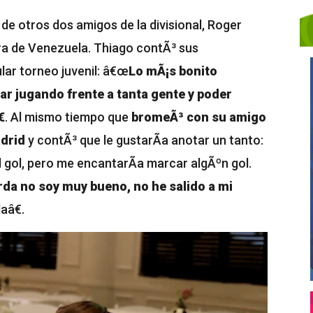
 otros dos amigos de la divisional, Roger
ra de Venezuela. Thiago contÃ³ sus
lar torneo juvenil: â€œ
Lo mÃ¡s bonito
ar jugando frente a tanta gente y poder

. Al mismo tiempo que
bromeÃ³ con su amigo
adrid
y contÃ³ que le gustarÃ­a anotar un tanto:
ol, pero me encantarÃ­a marcar algÃºn gol.
erda no soy muy bueno, no he salido a mi
aâ€.