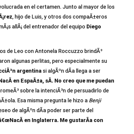
nvolucrada en el certamen. Junto al mayor de los
Ã¡rez
, hijo de Luis, y otros dos compaÃ±eros
 mÃ¡s allÃ¡ del entrenador del equipo
Diego
hijos de Leo con Antonela Roccuzzo brindÃ³
ron algunas perlitas, pero especialmente su
cciÃ³n argentina
si algÃºn dÃ­a llega a ser
NacÃ­ en EspaÃ±a, sÃ­. No creo que me puedan
 bromeÃ³ sobre la intenciÃ³n de persuadirlo de
paÃ±ola. Esa misma pregunta le hizo a
Benji
seo de algÃºn dÃ­a poder ser parte del
â€œNacÃ­ en Inglaterra. Me gustarÃ­a con