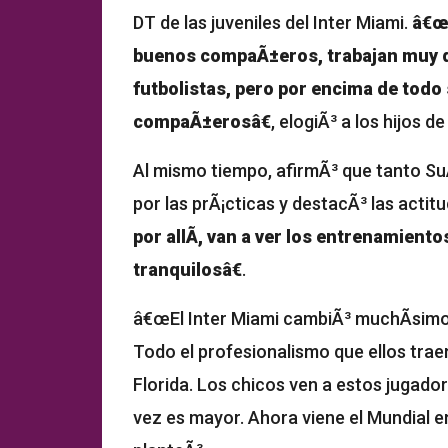
DT de las juveniles del Inter Miami.
â€œS
buenos compaÃ±eros, trabajan muy d
futbolistas, pero por encima de tod
compaÃ±erosâ€
, elogiÃ³ a los hijos de
Al mismo tiempo, afirmÃ³ que tanto S
por las prÃ¡cticas y destacÃ³ las actit
por allÃ­, van a ver los entrenamiento
tranquilosâ€
.
â€œEl Inter Miami cambiÃ³ muchÃ­simo,
Todo el profesionalismo que ellos traen
Florida. Los chicos ven a estos jugado
vez es mayor. Ahora viene el Mundial e