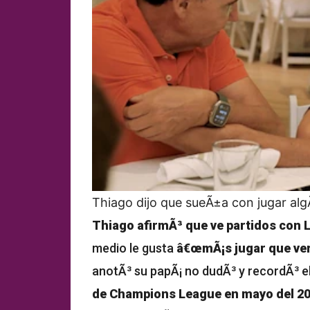
Thiago dijo que sueÃ±a con jugar alg
Thiago afirmÃ³ que ve partidos con 
medio le gusta
â€œmÃ¡s jugar que ver
anotÃ³ su papÃ¡ no dudÃ³ y recordÃ³ el
de Champions League en mayo del 2