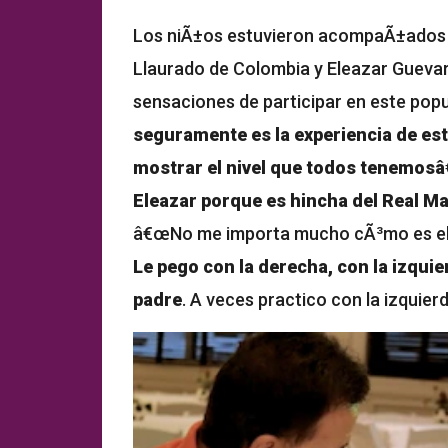
Los niÃ±os estuvieron acompaÃ±ados de
Llaurado de Colombia y Eleazar Gueva
sensaciones de participar en este popu
seguramente es la experiencia de est
mostrar el nivel que todos tenemosâ€
Eleazar porque es hincha del Real M
â€œNo me importa mucho cÃ³mo es el g
Le pego con la derecha, con la izqui
padre
. A veces practico con la izquierd