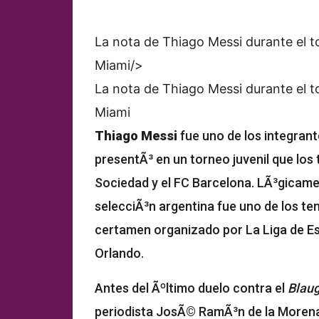
La nota de Thiago Messi durante el to
Miami/>
La nota de Thiago Messi durante el to
Miami
Thiago Messi
fue uno de los integran
presentÃ³ en un torneo juvenil que los
Sociedad
y el
FC Barcelona
. LÃ³gicamen
selecciÃ³n argentina fue uno de los t
certamen organizado por La Liga de E
Orlando.
Antes del Ãºltimo duelo contra el
Blau
periodista JosÃ© RamÃ³n de la Morena 