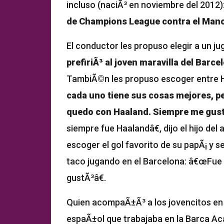
incluso (naciÃ³ en noviembre del 2012)
de Champions League contra el Manc
El conductor les propuso elegir a un ju
prefiriÃ³ al joven maravilla del Barc
TambiÃ©n les propuso escoger entre 
cada uno tiene sus cosas mejores, p
quedo con Haaland. Siempre me gust
siempre fue Haalandâ€, dijo el hijo de
escoger el gol favorito de su papÃ¡ y s
taco jugando en el Barcelona: â€œFue 
gustÃ³â€.
Quien acompaÃ±Ã³ a los jovencitos en
espaÃ±ol que trabajaba en la Barca A