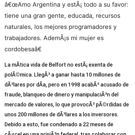
â€œAmo Argentina y estÃ¡ todo a su favor:
tiene una gran gente, educada, recursos
naturales, los mejores programadores y
trabajadores. AdemÃ¡s mi mujer es
cordobesaâ€
La mÃ­tica vida de Belfort no estÃ¡ exenta de
polÃ©mica. LlegÃ³ a ganar hasta 10 millones de
dÃ³lares por dÃ­a, pero en 1998 acabÃ³ acusado de
fraude, blanqueo de dinero y manipulaciÃ³n del
mercado de valores, lo que provocÃ³ pÃ©rdidas de
unos 200 millones de dÃ³lares a los inversores.
Debido a esto, fue condenado a 22 meses de
cÃ¡rcel en una prisiÃ³n federal, tras colaborar con