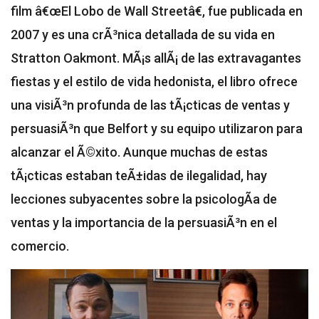
film â€œEl Lobo de Wall Streetâ€, fue publicada en
2007 y es una crÃ³nica detallada de su vida en
Stratton Oakmont. MÃ¡s allÃ¡ de las extravagantes
fiestas y el estilo de vida hedonista, el libro ofrece
una visiÃ³n profunda de las tÃ¡cticas de ventas y
persuasiÃ³n que Belfort y su equipo utilizaron para
alcanzar el Ã©xito. Aunque muchas de estas
tÃ¡cticas estaban teÃ±idas de ilegalidad, hay
lecciones subyacentes sobre la psicologÃ­a de
ventas y la importancia de la persuasiÃ³n en el
comercio.