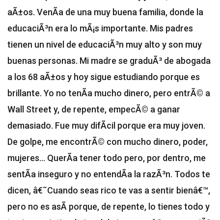
aÃ±os. VenÃ­a de una muy buena familia, donde la
educaciÃ³n era lo mÃ¡s importante. Mis padres
tienen un nivel de educaciÃ³n muy alto y son muy
buenas personas. Mi madre se graduÃ³ de abogada
a los 68 aÃ±os y hoy sigue estudiando porque es
brillante. Yo no tenÃ­a mucho dinero, pero entrÃ© a
Wall Street y, de repente, empecÃ© a ganar
demasiado. Fue muy difÃ­cil porque era muy joven.
De golpe, me encontrÃ© con mucho dinero, poder,
mujeres... QuerÃ­a tener todo pero, por dentro, me
sentÃ­a inseguro y no entendÃ­a la razÃ³n. Todos te
dicen, â€˜Cuando seas rico te vas a sentir bienâ€™,
pero no es asÃ­ porque, de repente, lo tienes todo y