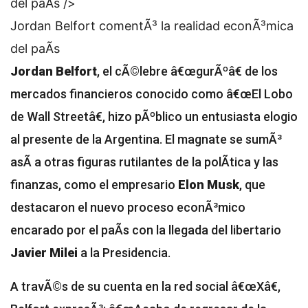
del paÃ­s />
Jordan Belfort comentÃ³ la realidad econÃ³mica
del paÃ­s
Jordan Belfort
, el cÃ©lebre â€œgurÃºâ€ de los
mercados financieros conocido como â€œEl Lobo
de Wall Streetâ€, hizo pÃºblico un entusiasta elogio
al presente de la Argentina. El magnate se sumÃ³
asÃ­ a otras figuras rutilantes de la polÃ­tica y las
finanzas, como el empresario
Elon Musk
, que
destacaron el nuevo proceso econÃ³mico
encarado por el paÃ­s con la llegada del libertario
Javier Milei
a la Presidencia.
A travÃ©s de su cuenta en la red social â€œXâ€,