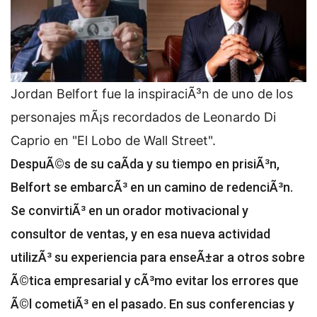
Jordan Belfort fue la inspiraciÃ³n de uno de los
personajes mÃ¡s recordados de Leonardo Di
Caprio en "El Lobo de Wall Street".
DespuÃ©s de su caÃ­da y su tiempo en prisiÃ³n,
Belfort se embarcÃ³ en un camino de redenciÃ³n.
Se convirtiÃ³ en un orador motivacional y
consultor de ventas, y en esa nueva actividad
utilizÃ³ su experiencia para enseÃ±ar a otros sobre
Ã©tica empresarial y cÃ³mo evitar los errores
que
Ã©l cometiÃ³ en el pasado. En sus conferencias y