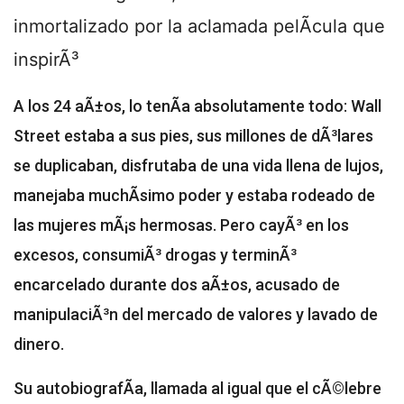
inmortalizado por la aclamada pelÃ­cula que
inspirÃ³
A los 24 aÃ±os, lo tenÃ­a absolutamente todo: Wall
Street estaba a sus pies, sus millones de dÃ³lares
se duplicaban, disfrutaba de una vida llena de lujos,
manejaba muchÃ­simo poder y estaba rodeado de
las mujeres mÃ¡s hermosas. Pero cayÃ³ en los
excesos, consumiÃ³ drogas y terminÃ³
encarcelado durante dos aÃ±os, acusado de
manipulaciÃ³n del mercado de valores y lavado de
dinero.
Su autobiografÃ­a, llamada al igual que el cÃ©lebre