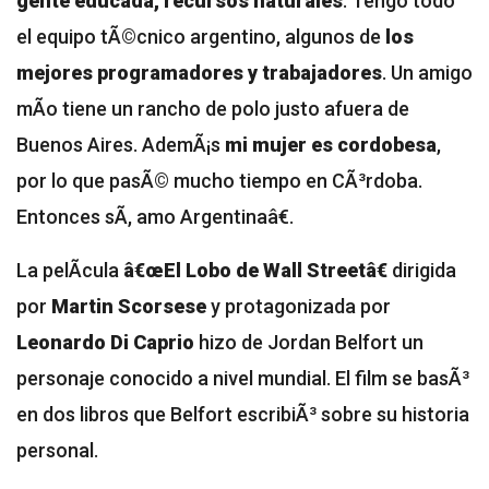
gente educada, recursos naturales
. Tengo todo
el equipo tÃ©cnico argentino, algunos de
los
mejores programadores y trabajadores
. Un amigo
mÃ­o tiene un rancho de polo justo afuera de
Buenos Aires. AdemÃ¡s
mi mujer es cordobesa
,
por lo que pasÃ© mucho tiempo en CÃ³rdoba.
Entonces sÃ­, amo Argentinaâ€.
La pelÃ­cula
â€œEl Lobo de Wall Streetâ€
dirigida
por
Martin Scorsese
y protagonizada por
Leonardo Di Caprio
hizo de Jordan Belfort un
personaje conocido a nivel mundial. El film se basÃ³
en dos libros que Belfort escribiÃ³ sobre su historia
personal.